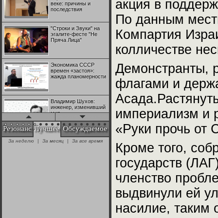
акция в поддерж
веке: причины и
последствия
По данным мест
"Строки и Звуки" на
Компартия Изра
эгалите-фесте "Не
Пряча Лица"
колличестве нес
Демонстранты, 
Экономика СССР
времен «застоя»:
жажда планомерности
флагами и держ
Асада.Растянут
Владимир Шухов:
инженер, изменивший
империализм и 
мир
«Руки прочь от 
Резонанс
Лучшее
Обсуждаемое
"Аркадий Коц" на
За неделю
|
За месяц
|
За все время
эгалите-фесте "Не
Кроме того, соб
Пряча Лица"
государств (ЛАГ
членство пробле
Контрапункты
глобализации:
геополитэкономическ
выдвинули ей ул
ий анализ
насилие, таким 
100 лет Ноябрьской
революции в