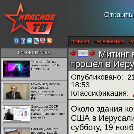
Открытый
ГЛАВНАЯ
ТЕЛЕВИДЕНИЕ
Р
Митинг 
НОВОЕ СЕГОДНЯ
--
прошел в Иер
"Утро в тебе" на
эгалите-фесте "Не
Пряча Лица"
Опубликовано:
2
18:53
Мохаммед Фидель
Али Селем,
Классификация:
представитель
фронта Полисарио в
РФ
Около здания ко
Экономика СССР
времен «застоя»:
жажда планомерности
США в Иерусал
(часть 2)
субботу, 19 ноя
Рост социального
неравенства в 21