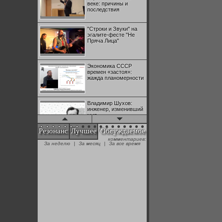
веке: причины и
последствия
"Строки и Звуки" на
эгалите-фесте "Не
Пряча Лица"
Экономика СССР
времен «застоя»:
жажда планомерности
Владимир Шухов:
инженер, изменивший
мир
Резонанс
Лучшее
Обсуждаемое
комментариев:
"Аркадий Коц" на
За неделю
|
За месяц
|
За все время
эгалите-фесте "Не
Пряча Лица"
Контрапункты
глобализации:
геополитэкономическ
ий анализ
100 лет Ноябрьской
революции в