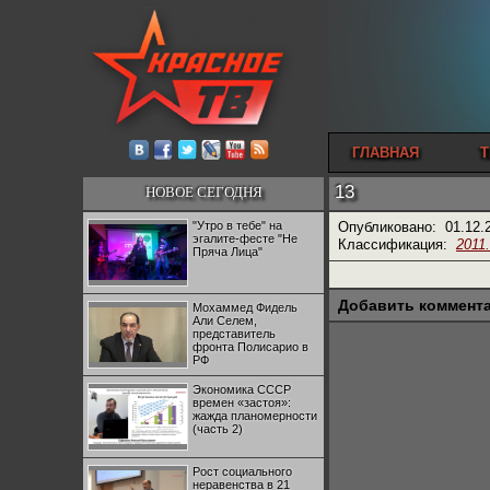
ГЛАВНАЯ
Т
13
НОВОЕ СЕГОДНЯ
"Утро в тебе" на
Опубликовано:
01.12.
эгалите-фесте "Не
Классификация:
2011
Пряча Лица"
Добавить коммент
Мохаммед Фидель
Али Селем,
представитель
фронта Полисарио в
РФ
Экономика СССР
времен «застоя»:
жажда планомерности
(часть 2)
Рост социального
неравенства в 21