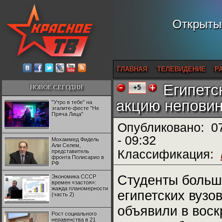
Открытый
ГЛАВНАЯ
ТЕЛЕВИДЕНИЕ
Р
Египетс
НОВОЕ СЕГОДНЯ
+5
акцию непови
"Утро в тебе" на
эгалите-фесте "Не
Пряча Лица"
Опубликовано:
0
- 09:32
Мохаммед Фидель
Али Селем,
Классификация:
представитель
фронта Полисарио в
РФ
Студенты больш
Экономика СССР
времен «застоя»:
жажда планомерности
египетских вузо
(часть 2)
объявили в воск
Рост социального
неравенства в 21