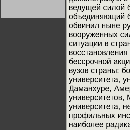
Германии:
ведущей силой 
парламентская
демократия или
диктатура
объединяющий б
пролетариата?
Деятельность
Хрущёва в 50-е годы.
обвинил ныне р
Владимир Соловейчик
вооруженных си
Какова цена победы
ситуации в стра
СССР в Великой
Отечественной? Олег
Двуреченский о
восстановления 
потерянной
революционности
бессрочной акци
вузов страны: б
университета, у
Даманхуре, Амер
университетов, 
университета, н
профильных инст
наиболее радик