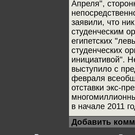
Апреля", сторон
непосредственно
заявили, что ни
студенческим ор
египетских "лев
студенческих ор
инициативой". Н
выступило с пре
февраля всеобщу
отставки экс-пр
многомиллионны
в начале 2011 го
Добавить комм