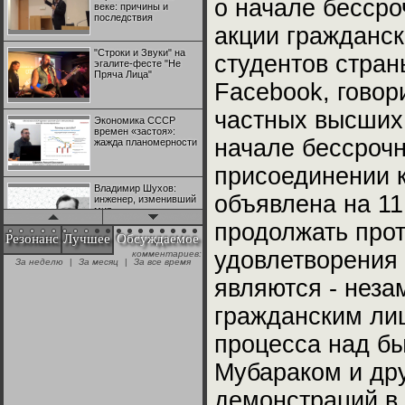
о начале бессро
веке: причины и
последствия
акции гражданск
"Строки и Звуки" на
студентов стран
эгалите-фесте "Не
Пряча Лица"
Facebook, говор
частных высших 
Экономика СССР
времен «застоя»:
начале бессрочн
жажда планомерности
присоединении к
Владимир Шухов:
объявлена на 1
инженер, изменивший
мир
продолжать про
Резонанс
Лучшее
Обсуждаемое
удовлетворения 
комментариев:
"Аркадий Коц" на
За неделю
|
За месяц
|
За все время
эгалите-фесте "Не
Пряча Лица"
являются - неза
гражданским ли
Контрапункты
глобализации:
процесса над б
геополитэкономическ
ий анализ
Мубараком и др
100 лет Ноябрьской
демонстраций в 
революции в