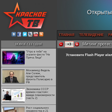
Открытый
ГЛАВНАЯ
ТЕЛЕВИДЕНИЕ
Р
Митинг протест
НОВОЕ СЕГОДНЯ
+3
"Утро в тебе" на
эгалите-фесте "Не
Установите Flash Player
и/ил
Пряча Лица"
Мохаммед Фидель
Али Селем,
представитель
фронта Полисарио в
РФ
Экономика СССР
времен «застоя»:
жажда планомерности
(часть 2)
Рост социального
неравенства в 21