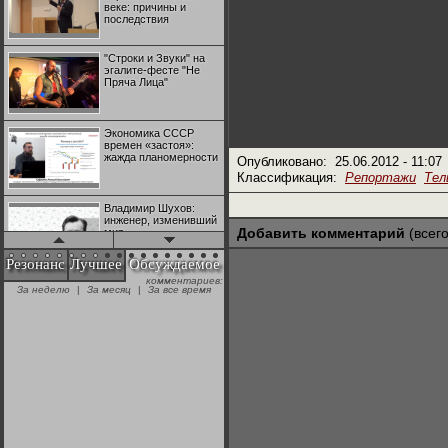
веке: причины и
последствия
"Строки и Звуки" на
эгалите-фесте "Не
Пряча Лица"
Экономика СССР
времен «застоя»:
жажда планомерности
Опубликовано:
25.06.2012 - 11:07
Классификация:
Репортажи
Тел
Владимир Шухов:
инженер, изменивший
Добавить комментарий
(всего
мир
Резонанс
Лучшее
Обсуждаемое
комментариев:
"Аркадий Коц" на
За неделю
|
За месяц
|
За все время
эгалите-фесте "Не
Пряча Лица"
Контрапункты
глобализации:
геополитэкономическ
ий анализ
100 лет Ноябрьской
революции в