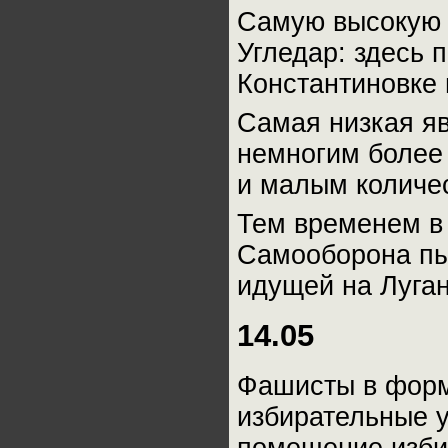
Самую высокую 
Угледар: здесь 
Константиновке
Самая низкая яв
немногим более
и малым количе
Тем временем в 
Самооборона пы
идущей на Луган
14.05
Фашисты в форм
избирательные 
помещение изби