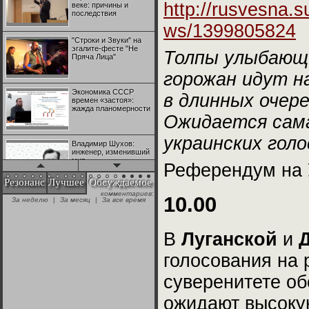
http://rusvesna.s
веке: причины и
последствия
ws/1399805824
"Строки и Звуки" на
эгалите-фесте "Не
Толпы улыбающ
Пряча Лица"
горожан идут н
Экономика СССР
в длинных очер
времен «застоя»:
жажда планомерности
Ожидается сама
украинских голо
Владимир Шухов:
инженер, изменивший
мир
Референдум на 
Резонанс
Лучшее
Обсуждаемое
комментариев:
"Аркадий Коц" на
10.00
За неделю
|
За месяц
|
За все время
эгалите-фесте "Не
Пряча Лица"
В
Луганской
и
Контрапункты
голосования на
глобализации:
геополитэкономическ
ий анализ
суверенитете о
ожидают высокую
100 лет Ноябрьской
революции в