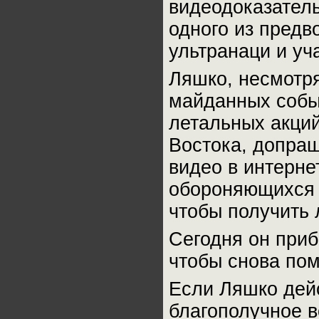
видеодоказател
одного из предв
ультранаци и уч
Ляшко, несмотря
майданных собы
летальных акций
Востока, допраш
видео в интерне
обороняющихся 
чтобы получить 
Сегодня он приб
чтобы снова по
Если Ляшко дей
благополучное 