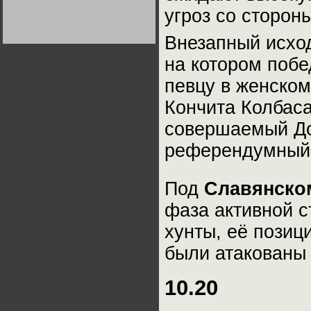
Германии:
угроз со сторон
парламентская
демократия или
диктатура
Внезапный исхо
пролетариата?
Деятельность
Хрущёва в 50-е годы.
на котором поб
Владимир Соловейчик
певцу в женско
Какова цена победы
Кончита Колбас
СССР в Великой
Отечественной? Олег
Двуреченский о
совершаемый До
потерянной
революционности
референдумный 
Под
Славянск
фаза активной 
хунты, её позиц
были атакованы
10.20