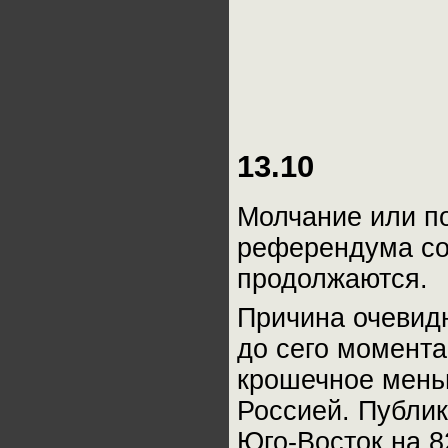
13.10
Молчание или п
референдума со
продолжаются.
Причина очевидн
до сего момента
крошечное мень
Россией. Публик
Юго-Восток на 8