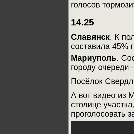
голосов тормози
14.25
Славянск
. К п
составила 45% 
Мариуполь
. Со
городу очереди 
Посёлок Свердло
А вот видео из 
столице участка
проголосовать з