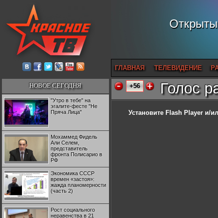
Открытый
ГЛАВНАЯ
ТЕЛЕВИДЕНИЕ
Р
Голос р
НОВОЕ СЕГОДНЯ
+56
"Утро в тебе" на
эгалите-фесте "Не
Пряча Лица"
Установите Flash Player
и/ил
Мохаммед Фидель
Али Селем,
представитель
фронта Полисарио в
РФ
Экономика СССР
времен «застоя»:
жажда планомерности
(часть 2)
Рост социального
неравенства в 21