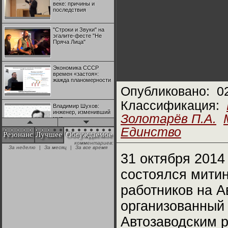
веке: причины и
последствия
"Строки и Звуки" на
эгалите-фесте "Не
Пряча Лица"
Экономика СССР
времен «застоя»:
жажда планомерности
Опубликовано:
0
Классификация:
Владимир Шухов:
инженер, изменивший
Золотарёв П.А.
мир
Единство
Резонанс
Лучшее
Обсуждаемое
комментариев:
"Аркадий Коц" на
За неделю
|
За месяц
|
За все время
эгалите-фесте "Не
31 октября 2014
Пряча Лица"
состоялся мити
Контрапункты
работников на А
глобализации:
геополитэкономическ
ий анализ
организованный
Автозаводским 
100 лет Ноябрьской
революции в