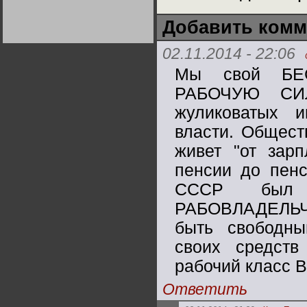
Германии:
парламентская
Добавить комм
демократия или
диктатура
пролетариата?
Деятельность
02.11.2014 - 22:06
Хрущёва в 50-е годы.
Владимир Соловейчик
Мы свой БЕ
РАБОЧУЮ СИ
Какова цена победы
СССР в Великой
жуликоватых 
Отечественной? Олег
Двуреченский о
потерянной
власти. Общест
революционности
живет "от зар
пенсии до пен
СССР был 
РАБОВЛАДЕЛЬЧ
быть свободн
своих средств
рабочий класс 
Ответить