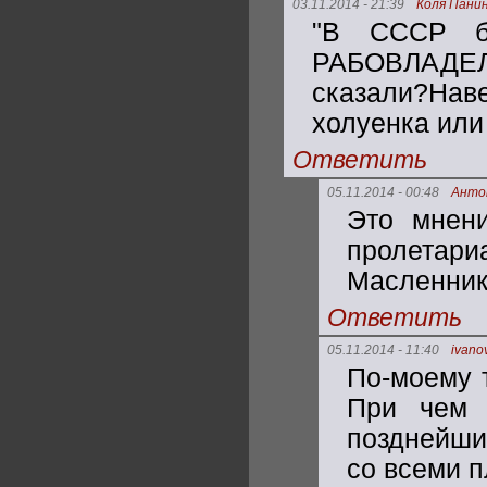
03.11.2014 - 21:39
Коля Пани
"В СССР 
РАБОВЛАДЕЛ
сказали?Наве
холуенка или
Ответить
05.11.2014 - 00:48
Анто
Это мнени
пролетар
Масленник
Ответить
05.11.2014 - 11:40
ivano
По-моему т
При чем 
позднейши
со всеми п