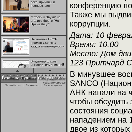
веке: причины и
конференцию по
последствия
Также мы выдви
"Строки и Звуки" на
эгалите-фесте "Не
коррупции.
Пряча Лица"
Дата: 10 февра
Экономика СССР
Время: 10.00
времен «застоя»:
жажда планомерности
Место: Дом дв
123 Притчард С
Владимир Шухов:
инженер, изменивший
мир
В минувшее вос
Резонанс
Лучшее
Обсуждаемое
SANCO (Национа
комментариев:
"Аркадий Коц" на
За неделю
|
За месяц
|
За все время
эгалите-фесте "Не
АНК напали на 
Пряча Лица"
чтобы обсудить 
Контрапункты
состояния социа
глобализации:
геополитэкономическ
ий анализ
нападением на 1
двое из которых
100 лет Ноябрьской
революции в