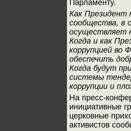
Парламенту.
Как Президент 
сообщества, в
осуществляет 
Когда и как Пр
коррупцией во 
обеспечить доб
Когда будут пр
системы тенде
коррупции и пл
На пресс-конфе
инициативные г
церковные прихо
активистов соо