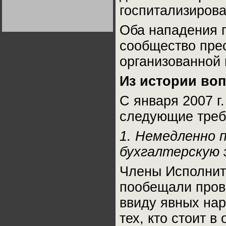
Германии:
госпитализирова
парламентская
демократия или
диктатура
Оба нападения п
пролетариата?
Деятельность
Хрущёва в 50-е годы.
сообщество пре
Владимир Соловейчик
организованной 
Какова цена победы
СССР в Великой
Из истории во
Отечественной? Олег
Двуреченский о
потерянной
С января 2007 г
революционности
следующие треб
1. Немедленно 
бухгалтерскую 
Члены Исполнит
пообещали прове
ввиду явных на
тех, кто стоит в