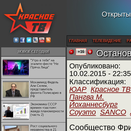
Открытый
ГЛАВНАЯ
ТЕЛЕВИДЕНИЕ
Р
Останов
НОВОЕ СЕГОДНЯ
+16
"Утро в тебе" на
эгалите-фесте "Не
Опубликовано:
Пряча Лица"
10.02.2015 - 22:35
Классификация:
Мохаммед Фидель
Али Селем,
ЮАР
Красное ТВ
представитель
фронта Полисарио в
Пангва М.
РФ
Йоханнесбург
Экономика СССР
времен «застоя»:
Соуэто
SANCO
жажда планомерности
(часть 2)
Сообщество Фри
Рост социального
неравенства в 21