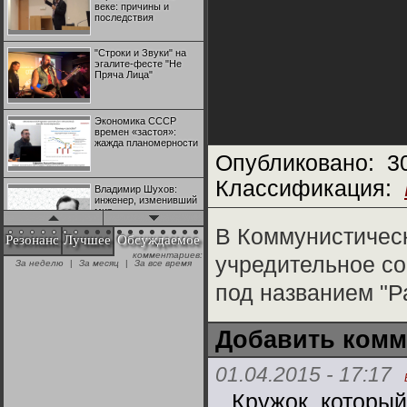
веке: причины и
последствия
"Строки и Звуки" на
эгалите-фесте "Не
Пряча Лица"
Экономика СССР
времен «застоя»:
жажда планомерности
Опубликовано:
3
Классификация:
Владимир Шухов:
инженер, изменивший
мир
В Коммунистичес
Резонанс
Лучшее
Обсуждаемое
комментариев:
"Аркадий Коц" на
учредительное со
За неделю
|
За месяц
|
За все время
эгалите-фесте "Не
Пряча Лица"
под названием "Р
Контрапункты
Добавить комм
глобализации:
геополитэкономическ
ий анализ
01.04.2015 - 17:17
100 лет Ноябрьской
Кружок, который
революции в