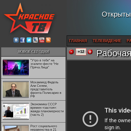
Открытый
ГЛАВНАЯ
ТЕЛЕВИДЕНИЕ
Р
Рабочая
НОВОЕ СЕГОДНЯ
+12
"Утро в тебе" на
эгалите-фесте "Не
Пряча Лица"
Мохаммед Фидель
Али Селем,
представитель
фронта Полисарио в
РФ
Экономика СССР
времен «застоя»:
жажда планомерности
(часть 2)
Рост социального
неравенства в 21