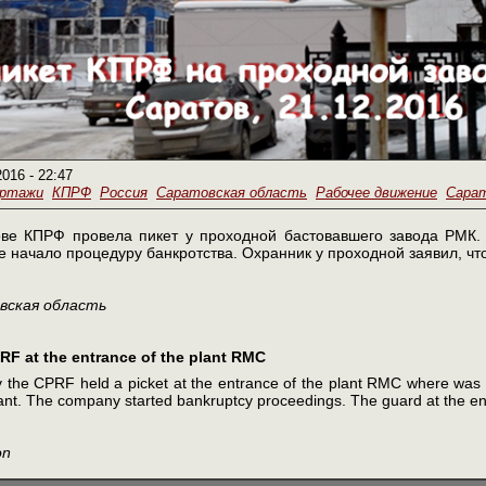
2016 - 22:47
ортажи
КПРФ
Россия
Саратовская область
Рабочее движение
Сара
ове КПРФ провела пикет у проходной бастовавшего завода РМК.
 начало процедуру банкротства. Охранник у проходной заявил, чт
вская
область
PRF at the entrance of the plant RMC
 the CPRF held a picket at the entrance of the plant RMC where was a 
lant. The company started bankruptcy proceedings. The guard at the en
on