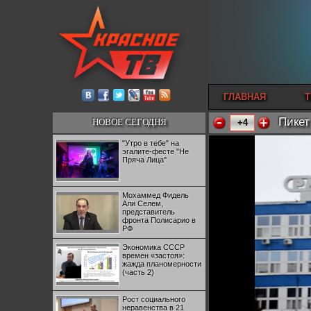
ГЛАВНАЯ
Т
Пикет
НОВОЕ СЕГОДНЯ
+4
"Утро в тебе" на
эгалите-фесте "Не
Пряча Лица"
Мохаммед Фидель
Али Селем,
представитель
фронта Полисарио в
РФ
Экономика СССР
времен «застоя»:
жажда планомерности
(часть 2)
Рост социального
неравенства в 21