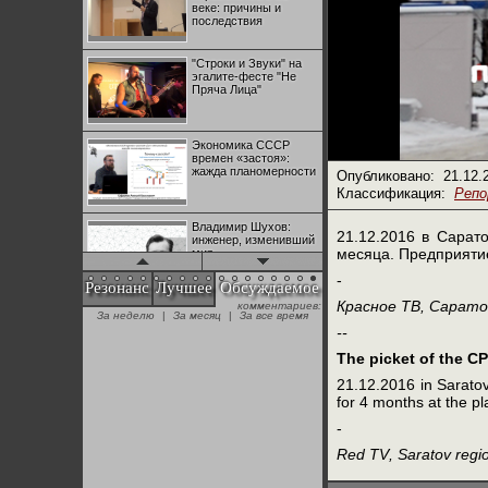
веке: причины и
последствия
"Строки и Звуки" на
эгалите-фесте "Не
Пряча Лица"
Экономика СССР
времен «застоя»:
жажда планомерности
Опубликовано:
21.12.
Классификация:
Реп
Владимир Шухов:
21.12.2016 в Сарат
инженер, изменивший
месяца. Предприятие
мир
-
Резонанс
Лучшее
Обсуждаемое
Красное
ТВ
,
Сарато
комментариев:
"Аркадий Коц" на
За неделю
|
За месяц
|
За все время
эгалите-фесте "Не
--
Пряча Лица"
The picket of the C
21.12.2016 in Saratov
Контрапункты
for 4 months at the p
глобализации:
геополитэкономическ
-
ий анализ
Red TV
, Saratov regi
100 лет Ноябрьской
революции в