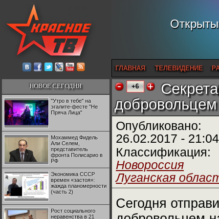
Открытый
ГЛАВНАЯ
ТЕЛЕВИДЕНИЕ
Р
Секрета
НОВОЕ СЕГОДНЯ
+6
добровольцем
"Утро в тебе" на
эгалите-фесте "Не
Пряча Лица"
Опубликовано:
26.02.2017 - 21:04
Мохаммед Фидель
Али Селем,
Классификация:
представитель
фронта Полисарио в
РФ
Новороссия
Экономика СССР
Луганская облас
времен «застоя»:
жажда планомерности
(часть 2)
Сегодня отправ
Рост социального
добровольцем н
неравенства в 21