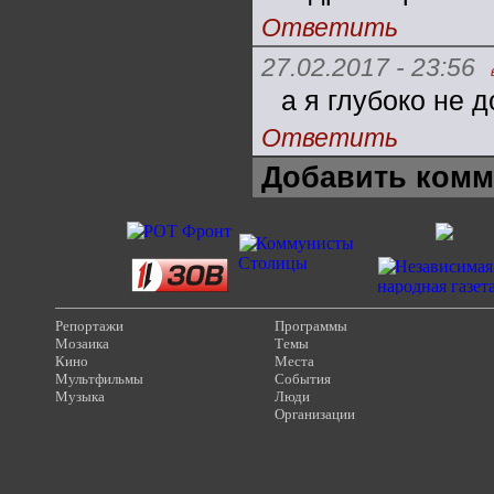
Ответить
27.02.2017 - 23:56
а я глубоко не 
Ответить
Добавить комм
Репортажи
Программы
Мозаика
Темы
Кино
Места
Мультфильмы
События
Музыка
Люди
Организации