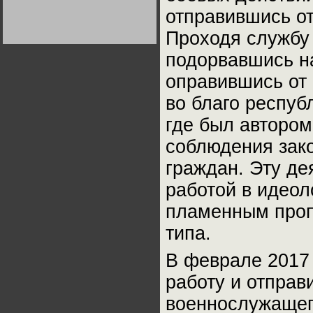
Германии:
отправившись от
парламентская
демократия или
диктатура
Проходя службу 
пролетариата?
Деятельность
Хрущёва в 50-е годы.
подорвавшись на
Владимир Соловейчик
оправившись от
Какова цена победы
во благо респуб
СССР в Великой
Отечественной? Олег
где был авторо
Двуреченский о
потерянной
революционности
соблюдения зако
граждан. Эту де
работой в идеол
пламенным проп
типа.
В феврале 2017 
работу и отправ
военнослужащег