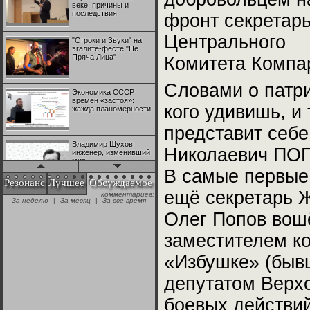
веке: причины и
последствия
фронт секретар
Центрального
"Строки и Звуки" на
эгалите-фесте "Не
Пряча Лица"
Комитета Компа
Словами о патри
Экономика СССР
времен «застоя»:
кого удивишь, и 
жажда планомерности
представит себе
Владимир Шухов:
Николаевич ПОП
инженер, изменивший
мир
В самые первые 
Резонанс
Лучшее
Обсуждаемое
ещё секретарь 
комментариев:
"Аркадий Коц" на
За неделю
|
За месяц
|
За все время
эгалите-фесте "Не
Пряча Лица"
Олег Попов вошё
заместителем ко
Контрапункты
глобализации:
«Избушке» (бывш
геополитэкономическ
ий анализ
депутатом Верхо
боевых действий
100 лет Ноябрьской
революции в