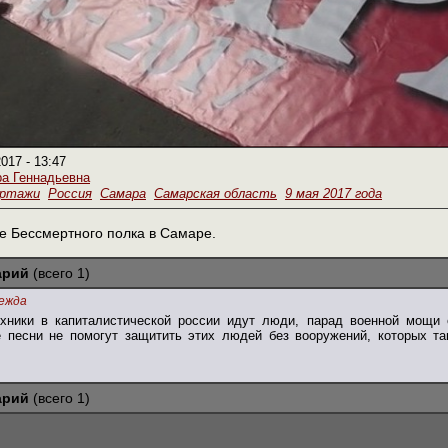
2017 - 13:47
а Геннадьевна
ортажи
Россия
Самара
Самарская область
9 мая 2017 года
е Бессмертного полка в Самаре.
арий
(всего 1)
ежда
хники в капиталистической россии идут люди, парад военной мощи 
е песни не помогут защитить этих людей без вооружений, которых та
арий
(всего 1)