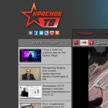
ГЛАВНАЯ
Т
День 
НОВОЕ СЕГОДНЯ
+6
"Утро в тебе" на
эгалите-фесте "Не
Пряча Лица"
Мохаммед Фидель
Али Селем,
представитель
фронта Полисарио в
РФ
Экономика СССР
времен «застоя»:
жажда планомерности
(часть 2)
Рост социального
неравенства в 21