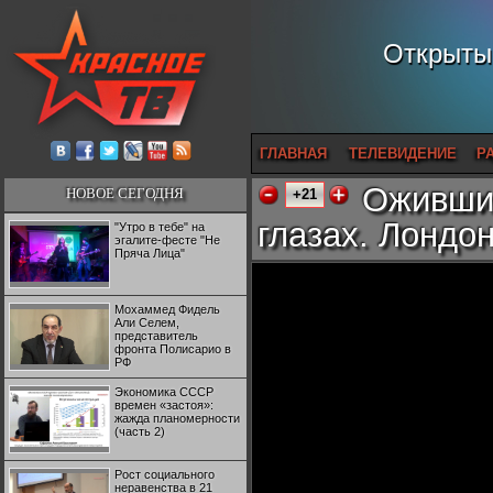
Открытый
ГЛАВНАЯ
ТЕЛЕВИДЕНИЕ
Р
Ожившие
НОВОЕ СЕГОДНЯ
+21
глазах. Лондон
"Утро в тебе" на
эгалите-фесте "Не
Пряча Лица"
Мохаммед Фидель
Али Селем,
представитель
фронта Полисарио в
РФ
Экономика СССР
времен «застоя»:
жажда планомерности
(часть 2)
Рост социального
неравенства в 21