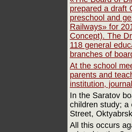
prepared a draft 
preschool and ge
Railways» for 201
Concept). The Dr
118 general educat
branches of boar
At the school me
parents and teach
institution, journ
In the Saratov b
children study; a
Street, Oktyabrsky
All this occurs a