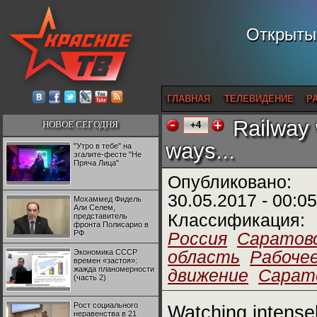
Открытый
ГЛАВНАЯ
ТЕЛЕВИДЕНИЕ
Р
Railway 
НОВОЕ СЕГОДНЯ
+4
ways...
"Утро в тебе" на
эгалите-фесте "Не
Пряча Лица"
Опубликовано:
30.05.2017 - 00:05
Мохаммед Фидель
Али Селем,
Классификация:
представитель
фронта Полисарио в
РФ
Россия
Саратов
Экономика СССР
область
Рабоче
времен «застоя»:
жажда планомерности
движение
Сарат
(часть 2)
Рост социального
Watching intense
неравенства в 21