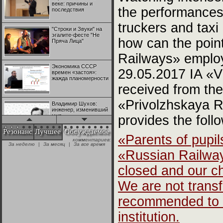
веке: причины и
the performances
последствия
truckers and taxi
"Строки и Звуки" на
эгалите-фесте "Не
how can the poin
Пряча Лица"
Railways» emplo
Экономика СССР
29.05.2017 IA «Vz
времен «застоя»:
жажда планомерности
received from the
«Privolzhskaya Ra
Владимир Шухов:
инженер, изменивший
мир
provides the follo
Резонанс
Лучшее
Обсуждаемое
«Parents of pupi
комментариев:
"Аркадий Коц" на
За неделю
|
За месяц
|
За все время
эгалите-фесте "Не
«Russian Railways
Пряча Лица"
closed and our chi
Контрапункты
We are not transf
глобализации:
геополитэкономическ
ий анализ
recommended to l
institution.
100 лет Ноябрьской
революции в