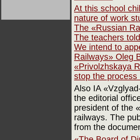
Германии:
At this school ch
парламентская
демократия или
диктатура
nature of work st
пролетариата?
Деятельность
Хрущёва в 50-е годы.
The
«
Russian Ra
Владимир Соловейчик
The teachers told
Какова цена победы
We intend to appe
СССР в Великой
Отечественной? Олег
Двуреченский о
Railways» Oleg B
потерянной
революционности
«Privolzhskaya R
stop the process 
Also IA «Vzglyad-
the editorial off
president of the 
railways. The pub
from the documen
«The Board of Di