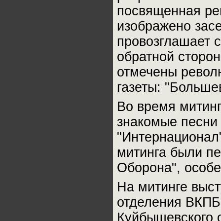
посвященная ре
изображено засе
провозглашает с
обратной сторон
отмечены револ
газеты: "Больше
Во время митин
знакомые песни 
"Интернационал"
митинга были пе
Оборона", особе
На митинге выст
отделения ВКПБ 
Куйбышевского 