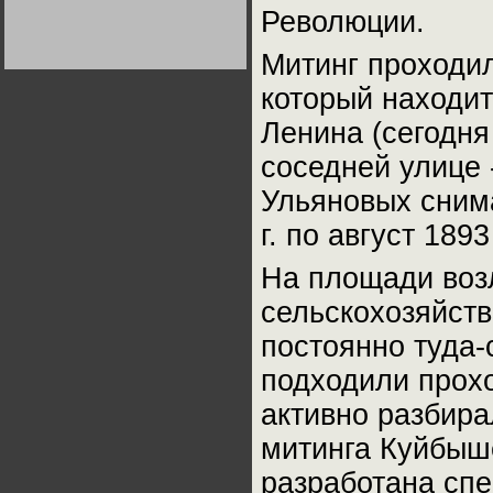
Германии:
Революции.
парламентская
демократия или
диктатура
Митинг проходил
пролетариата?
Деятельность
Хрущёва в 50-е годы.
который находи
Владимир Соловейчик
Ленина (сегодня
Какова цена победы
соседней улице 
СССР в Великой
Отечественной? Олег
Двуреченский о
Ульяновых снима
потерянной
революционности
г. по август 1893 
На площади воз
сельскохозяйств
постоянно туда-
подходили прохо
активно разбира
митинга Куйбыш
разработана сп