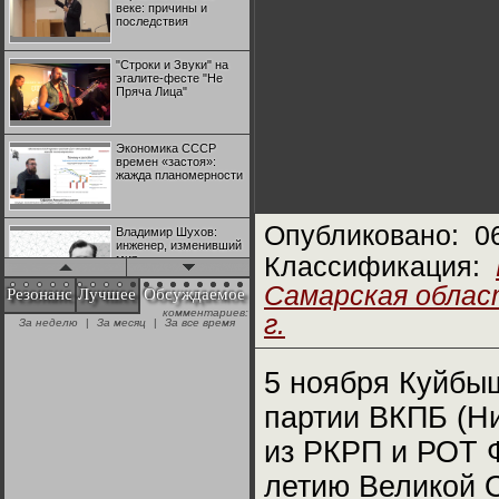
веке: причины и
последствия
"Строки и Звуки" на
эгалите-фесте "Не
Пряча Лица"
Экономика СССР
времен «застоя»:
жажда планомерности
Опубликовано:
0
Владимир Шухов:
инженер, изменивший
мир
Классификация:
Самарская облас
Резонанс
Лучшее
Обсуждаемое
комментариев:
"Аркадий Коц" на
г.
За неделю
|
За месяц
|
За все время
эгалите-фесте "Не
Пряча Лица"
5 ноября Куйбы
Контрапункты
партии ВКПБ (Н
глобализации:
геополитэкономическ
ий анализ
из РКРП и РОТ 
летию Великой 
100 лет Ноябрьской
революции в