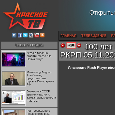
Открытый
ГЛАВНАЯ
ТЕЛЕВИДЕНИЕ
Р
100 лет
НОВОЕ СЕГОДНЯ
+20
РКРП 05.11.201
"Утро в тебе" на
эгалите-фесте "Не
Пряча Лица"
Установите Flash Player
и/ил
Мохаммед Фидель
Али Селем,
представитель
фронта Полисарио в
РФ
Экономика СССР
времен «застоя»:
жажда планомерности
(часть 2)
Рост социального
неравенства в 21