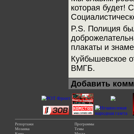
которая будет! 
Социалистическ
P.S. Полиция бы
доброжелательн
плакаты и знаме
Куйбышевское о
ВМГБ.
Добавить комм
Репортажи
Программы
Мозаика
Темы
Кино
Места