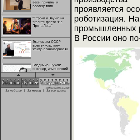
веке: причины и
последствия
проявляется осо
роботизация. Н
"Строки и Звуки" на
эгалите-фесте "Не
Пряча Лица"
промышленных ро
В России оно по
Экономика СССР
времен «застоя»:
жажда планомерности
Владимир Шухов:
инженер, изменивший
мир
Резонанс
Лучшее
Обсуждаемое
комментариев:
"Аркадий Коц" на
За неделю
|
За месяц
|
За все время
эгалите-фесте "Не
Пряча Лица"
Контрапункты
глобализации:
геополитэкономическ
ий анализ
100 лет Ноябрьской
революции в