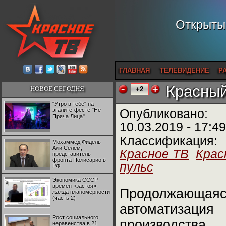
Открытый
ГЛАВНАЯ
ТЕЛЕВИДЕНИЕ
Р
Красный
НОВОЕ СЕГОДНЯ
+2
"Утро в тебе" на
эгалите-фесте "Не
Опубликовано:
Пряча Лица"
10.03.2019 - 17:49
Классификация:
Мохаммед Фидель
Али Селем,
Красное ТВ
Крас
представитель
фронта Полисарио в
пульс
РФ
Экономика СССР
времен «застоя»:
Продолжающая
жажда планомерности
(часть 2)
автоматизация
Рост социального
производства
неравенства в 21