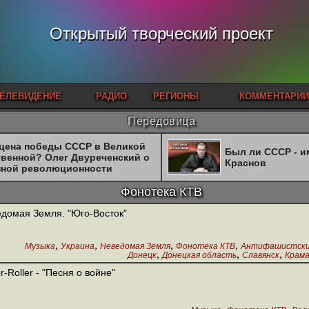
Открытый творческий проект
ЕЛЕВИДЕНИЕ
РАДИО
РЕГИОНЫ
КОММЕНТАРИИ
Передовица
 цена победы СССР в Великой
Был ли СССР - 
твенной? Олег Двуреченский о
Краснов
нной революционности
Фонотека КТВ
домая Земля. "Юго-Восток"
,
,
,
,
Музыка
Украина
Неведомая Земля
Фонотека КТВ
Антифашистск
,
,
,
Донецк
Донецкая область
Славянск
Крам
r-Roller - "Песня о войне"