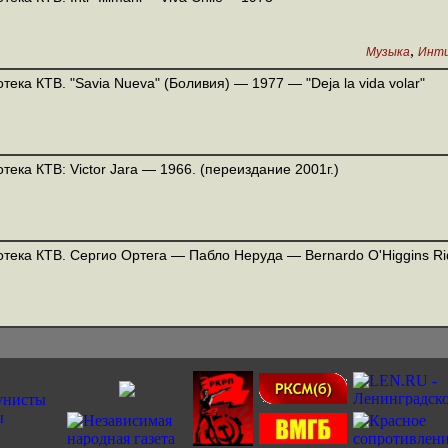
,
Музыка
Инти
тека КТВ. "Savia Nueva" (Боливия) — 1977 — "Deja la vida volar"
тека КТВ: Victor Jara — 1966. (переиздание 2001г.)
тека КТВ. Сергио Ортега — Пабло Неруда — Bernardo O'Higgins R