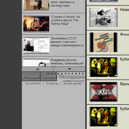
веке: причины и
последствия
Неве
"Строки и Звуки" на
эгалите-фесте "Не
Пряча Лица"
Фоно
Экономика СССР
времен «застоя»:
жажда планомерности
Куби
Владимир Шухов:
инженер, изменивший
мир
Резонанс
Лучшее
Обсуждаемое
комментариев:
"Аркадий Коц" на
Вре
За неделю
|
За месяц
|
За все время
эгалите-фесте "Не
Пряча Лица"
Контрапункты
глобализации:
Куби
геополитэкономическ
ий анализ
100 лет Ноябрьской
революции в