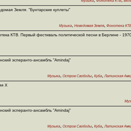
,
,
Музыка
Фонотека КТВ
Вел
домая Земля. "Бунтарские куплеты"
,
,
Музыка
Неведомая Земля
Фонотека КТ
тека КТВ. Первый фестиваль политической песни в Берлине - 1970
нский эсперанто-ансамбль "Amindaj"
,
,
,
Музыка
Остров Свободы
Куба
Латинская Аме
мя X
Муз
нский эсперанто-ансамбль "Amindaj"
,
,
,
Музыка
Остров Свободы
Куба
Латинская Аме