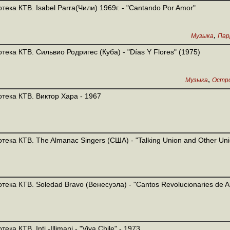
тека КТВ. Isabel Parra(Чили) 1969г. - "Cantando Por Amor"
,
Музыка
Пар
тека КТВ. Сильвио Родригес (Куба) - "Días Y Flores" (1975)
,
Музыка
Остр
тека КТВ. Виктор Хара - 1967
тека КТВ. The Almanac Singers (США) - "Talking Union and Other Un
тека КТВ. Soledad Bravo (Венесуэла) - "Cantos Revolucionaries de A
ека КТВ. Inti -Illimani - "Viva Chile" - 1973