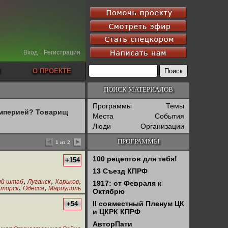
Вход
Регистрация
О ПРОЕКТЕ
ПОИСК МАТЕРИАЛОВ
Программы
Темы
империей? Товарищ
Места
События
Люди
Организации
ПРОГРАММЫ
1 из 2
100 рецептов для тебя!
+154
13 Съезд КПРФ
,
,
,
ий штаб
Луганск
Харьков
1917: от Февраля к
,
,
аторск
Одесса
Мариуполь
Октябрю
II совместный Пленум ЦК
+54
и ЦКРК КПРФ
АвторПати