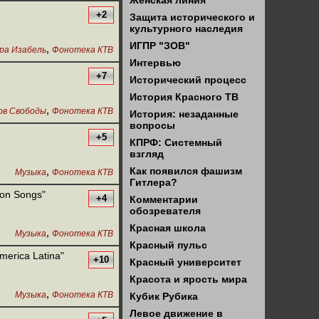
Женская линия
+2
Защита исторического и
культурного наследия
ИГПР "ЗОВ"
,
ра Изабель
Фонотека КТВ
Интервью
+7
Исторический процесс
История Красного ТВ
,
ов Свободы
Фонотека КТВ
История: незаданные
вопросы
+5
КПРФ: Системный
взгляд
,
Как появился фашизм
Музыка
Фонотека КТВ
Гитлера?
ion Songs"
+4
Комментарии
обозревателя
Красная школа
,
Музыка
Фонотека КТВ
Красный пульс
merica Latina"
+10
Красный университет
Красота и ярость мира
,
Музыка
Фонотека КТВ
Кубик Рубика
Левое движение в