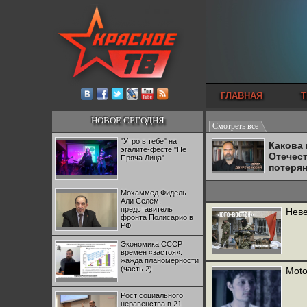
ГЛАВНАЯ
Т
НОВОЕ СЕГОДНЯ
Смотреть все
"Утро в тебе" на
Какова
эгалите-фесте "Не
Отечес
Пряча Лица"
потеря
Мохаммед Фидель
Али Селем,
представитель
Неве
фронта Полисарио в
РФ
Экономика СССР
времен «застоя»:
жажда планомерности
(часть 2)
Moto
Рост социального
неравенства в 21