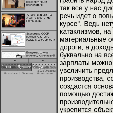
грабить народ до
веке: причины и
последствия
так все у нас д
речь идет о пов
"Строки и Звуки" на
эгалите-фесте "Не
Пряча Лица"
курсе". Ведь не
катаклизмов, на
Экономика СССР
времен «застоя»:
материальные об
жажда планомерности
дороги, а доход
Владимир Шухов:
буквально на вс
инженер, изменивший
мир
зарплаты можно 
Резонанс
Лучшее
Обсуждаемое
увеличить пред
комментариев:
"Аркадий Коц" на
За неделю
|
За месяц
|
За все время
эгалите-фесте "Не
производства, с
Пряча Лица"
создастся основ
Контрапункты
помощью достиже
глобализации:
геополитэкономическ
ий анализ
производительно
укрепится объек
100 лет Ноябрьской
революции в