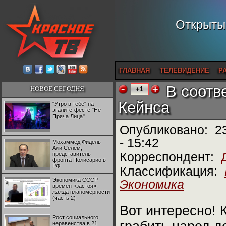
Открытый
ГЛАВНАЯ
ТЕЛЕВИДЕНИЕ
Р
В соотв
НОВОЕ СЕГОДНЯ
+1
Кейнса
"Утро в тебе" на
эгалите-фесте "Не
Пряча Лица"
Опубликовано:
2
- 15:42
Мохаммед Фидель
Али Селем,
Корреспондент:
представитель
фронта Полисарио в
РФ
Классификация:
Экономика СССР
Экономика
времен «застоя»:
жажда планомерности
(часть 2)
Вот интересно! 
Рост социального
неравенства в 21