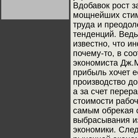
Германии:
Вдобавок рост з
парламентская
демократия или
мощнейших стим
диктатура
пролетариата?
Деятельность
труда и преодо
Хрущёва в 50-е годы.
Владимир Соловейчик
тенденций. Вед
известно, что и
Какова цена победы
СССР в Великой
Отечественной? Олег
почему-то, в со
Двуреченский о
потерянной
революционности
экономиста Дж.М
прибыль хочет е
производство до
а за счет перер
стоимости рабоч
самым обрекая 
выбрасывания из
экономики. След