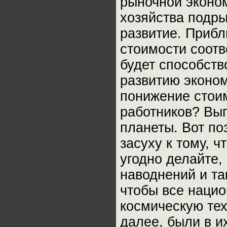
рыночной эконом
хозяйства подры
развитие. Прибл
стоимости соотв
будет способств
развитию эконом
понижение стои
работников? Вы
планеты. Вот по
засуху к тому, ч
угодно делайте,
наводнений и та
чтобы все нацио
космическую тех
далее, были в и