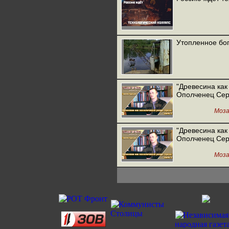
Утопленное бог
"Древесина как
Ополченец Серг
Моза
"Древесина как
Ополченец Серг
Моза