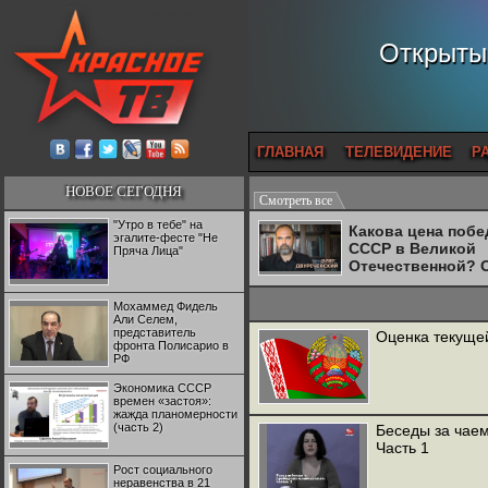
Открытый
ГЛАВНАЯ
ТЕЛЕВИДЕНИЕ
Р
НОВОЕ СЕГОДНЯ
Смотреть все
"Утро в тебе" на
Какова цена поб
эгалите-фесте "Не
СССР в Великой
Пряча Лица"
Отечественной? 
Двуреченский о
потерянной
Мохаммед Фидель
революционност
Али Селем,
представитель
Оценка текущей
фронта Полисарио в
РФ
Экономика СССР
времен «застоя»:
жажда планомерности
(часть 2)
Беседы за чаем
Часть 1
Рост социального
неравенства в 21