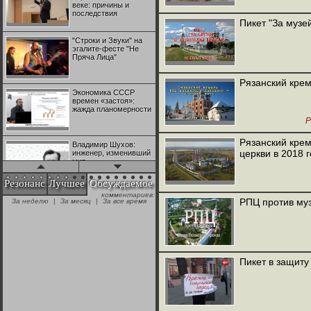
веке: причины и
последствия
Пикет "За музе
"Строки и Звуки" на
эгалите-фесте "Не
Пряча Лица"
Рязанский крем
Экономика СССР
времен «застоя»:
жажда планомерности
Р
Рязанский крем
Владимир Шухов:
церкви в 2018 
инженер, изменивший
мир
Резонанс
Лучшее
Обсуждаемое
комментариев:
"Аркадий Коц" на
РПЦ против муз
За неделю
|
За месяц
|
За все время
эгалите-фесте "Не
Пряча Лица"
Контрапункты
глобализации:
Пикет в защиту
геополитэкономическ
ий анализ
100 лет Ноябрьской
революции в