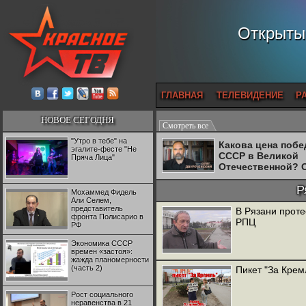
Открытый
ГЛАВНАЯ
ТЕЛЕВИДЕНИЕ
Р
НОВОЕ СЕГОДНЯ
Смотреть все
"Утро в тебе" на
Какова цена поб
эгалите-фесте "Не
СССР в Великой
Пряча Лица"
Отечественной? 
Двуреченский о
потерянной
Р
Мохаммед Фидель
революционност
Али Селем,
представитель
В Рязани проте
фронта Полисарио в
РПЦ
РФ
Экономика СССР
времен «застоя»:
жажда планомерности
(часть 2)
Пикет "За Крем
Рост социального
неравенства в 21