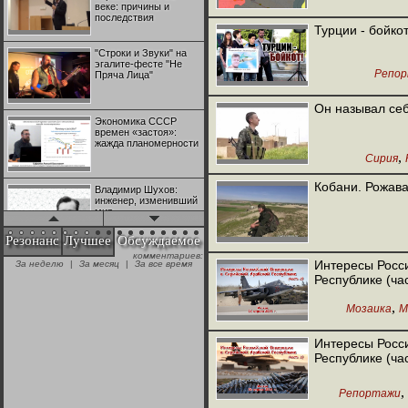
веке: причины и
последствия
Турции - бойко
"Строки и Звуки" на
эгалите-фесте "Не
Репо
Пряча Лица"
Он называл се
Экономика СССР
времен «застоя»:
жажда планомерности
,
Сирия
Кобани. Рожав
Владимир Шухов:
инженер, изменивший
мир
Резонанс
Лучшее
Обсуждаемое
комментариев:
"Аркадий Коц" на
Интересы Росс
За неделю
|
За месяц
|
За все время
эгалите-фесте "Не
Республике (час
Пряча Лица"
,
Мозаика
М
Контрапункты
глобализации:
Интересы Росс
геополитэкономическ
Республике (час
ий анализ
,
Репортажи
100 лет Ноябрьской
революции в