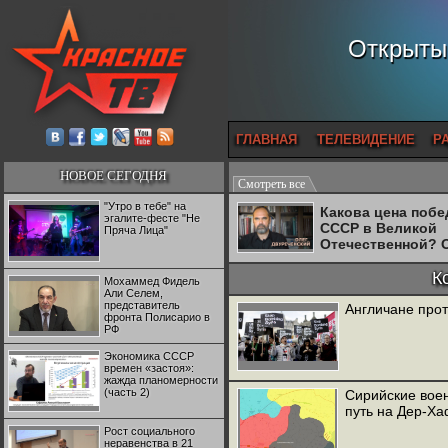
Открытый
ГЛАВНАЯ
ТЕЛЕВИДЕНИЕ
Р
НОВОЕ СЕГОДНЯ
Смотреть все
"Утро в тебе" на
Какова цена поб
эгалите-фесте "Не
СССР в Великой
Пряча Лица"
Отечественной? 
Двуреченский о
потерянной
К
Мохаммед Фидель
революционност
Али Селем,
представитель
Англичане прот
фронта Полисарио в
РФ
Экономика СССР
времен «застоя»:
жажда планомерности
(часть 2)
Сирийские воен
путь на Дер-Ха
Рост социального
неравенства в 21