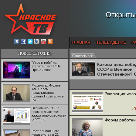
Открытый
ГЛАВНАЯ
ТЕЛЕВИДЕНИЕ
Р
НОВОЕ СЕГОДНЯ
Смотреть все
"Утро в тебе" на
Какова цена поб
эгалите-фесте "Не
СССР в Великой
Пряча Лица"
Отечественной? 
Двуреченский о
потерянной
Мохаммед Фидель
революционност
Али Селем,
представитель
Эволюция чело
фронта Полисарио в
РФ
Экономика СССР
Р
времен «застоя»:
жажда планомерности
(часть 2)
Форум работник
Рост социального
неравенства в 21