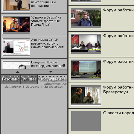
веке: причины и
последствия
Форум работни
"Строки и Звуки" на
эгалите-фесте "Не
Пряча Лица"
Форум работник
Экономика СССР
времен «застоя»:
жажда планомерности
Форум работни
Владимир Шухов:
инженер, изменивший
мир
Резонанс
Лучшее
Обсуждаемое
комментариев:
"Аркадий Коц" на
Форум работни
За неделю
|
За месяц
|
За все время
эгалите-фесте "Не
Бразерстоун
Пряча Лица"
Контрапункты
глобализации:
О власти народ
геополитэкономическ
ий анализ
100 лет Ноябрьской
революции в