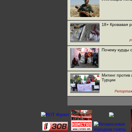
18+ Кровавая 
Р
Почему курды о
Митинг против 
Турции
Репорта