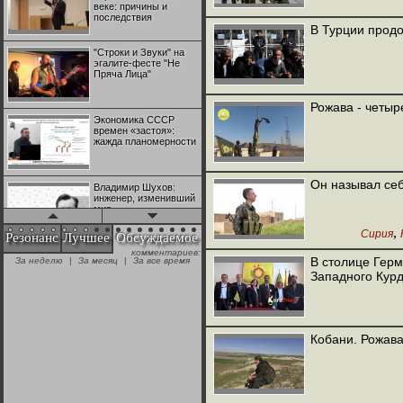
веке: причины и
последствия
В Турции прод
"Строки и Звуки" на
эгалите-фесте "Не
Пряча Лица"
Рожава - четыр
Экономика СССР
времен «застоя»:
жажда планомерности
Он называл се
Владимир Шухов:
инженер, изменивший
мир
,
Сирия
Резонанс
Лучшее
Обсуждаемое
комментариев:
"Аркадий Коц" на
В столице Герм
За неделю
|
За месяц
|
За все время
эгалите-фесте "Не
Западного Кур
Пряча Лица"
Контрапункты
глобализации:
Кобани. Рожав
геополитэкономическ
ий анализ
100 лет Ноябрьской
революции в