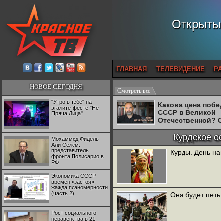
Открытый
ГЛАВНАЯ
ТЕЛЕВИДЕНИЕ
Р
НОВОЕ СЕГОДНЯ
Смотреть все
"Утро в тебе" на
Какова цена поб
эгалите-фесте "Не
СССР в Великой
Пряча Лица"
Отечественной? 
Двуреченский о
потерянной
Курдское о
Мохаммед Фидель
революционност
Али Селем,
представитель
Курды. День на
фронта Полисарио в
РФ
Экономика СССР
времен «застоя»:
жажда планомерности
(часть 2)
Она будет петь
Рост социального
неравенства в 21