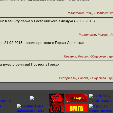
,
,
Репортажи
РПЦ
Рязанский к
нг в защиту парка у Ростокинского акведука (28.02.2015)
,
,
Репортажи
Москва
Р
с: 21.02.2015 - акция протеста в Горках Ленинских
,
,
Мозаика
Россия
Общество и це
а вместо религии! Протест в Горках
,
,
Репортажи
Россия
Общество и це