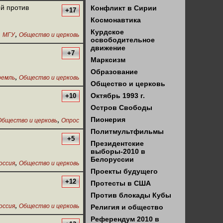
й против
Конфликт в Сирии
+17
Космонавтика
Курдское
,
,
МГУ
Общество и церковь
освободительное
движение
+7
Марксизм
Образование
,
ремль
Общество и церковь
Общество и церковь
Октябрь 1993 г.
+10
Остров Свободы
,
Пионерия
Общество и церковь
Опрос
Политмультфильмы
+5
Президентские
выборы-2010 в
Белоруссии
,
оссия
Общество и церковь
Проекты будущего
+12
Протесты в США
Против блокады Кубы
,
оссия
Общество и церковь
Религия и общество
Референдум 2010 в