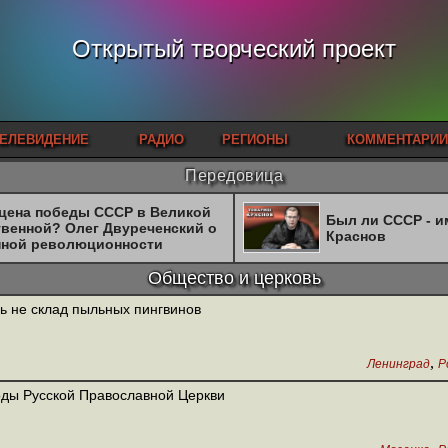
Открытый творческий проект
ЕЛЕВИДЕНИЕ
РАДИО
РЕГИОНЫ
КОММЕНТАРИИ
Передовица
 цена победы СССР в Великой
Был ли СССР - 
твенной? Олег Двуреченский о
Краснов
нной революционности
Общество и церковь
ь не склад пыльных пингвинов
,
Ленинград
Р
ды Русской Православной Церкви