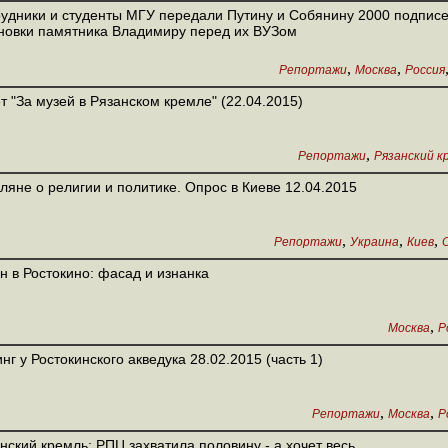
удники и студенты МГУ передали Путину и Собянину 2000 подписе
новки памятника Владимиру перед их ВУЗом
,
,
Репортажи
Москва
Россия
т "За музей в Рязанском кремле" (22.04.2015)
,
Репортажи
Рязанский к
ляне о религии и политике. Опрос в Киеве 12.04.2015
,
,
,
Репортажи
Украина
Киев
н в Ростокино: фасад и изнанка
,
Москва
Р
нг у Ростокинского акведука 28.02.2015 (часть 1)
,
,
Репортажи
Москва
Р
нский кремль: РПЦ захватила половину - а хочет весь