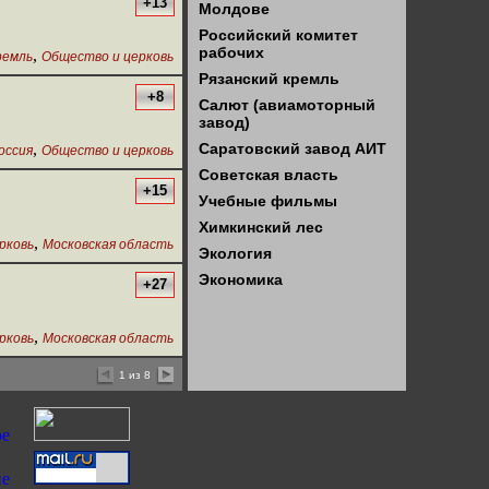
+13
Молдове
Российский комитет
рабочих
,
ремль
Общество и церковь
Рязанский кремль
+8
Салют (авиамоторный
завод)
,
Саратовский завод АИТ
оссия
Общество и церковь
Советская власть
+15
Учебные фильмы
Химкинский лес
,
рковь
Московская область
Экология
Экономика
+27
,
рковь
Московская область
1 из 8