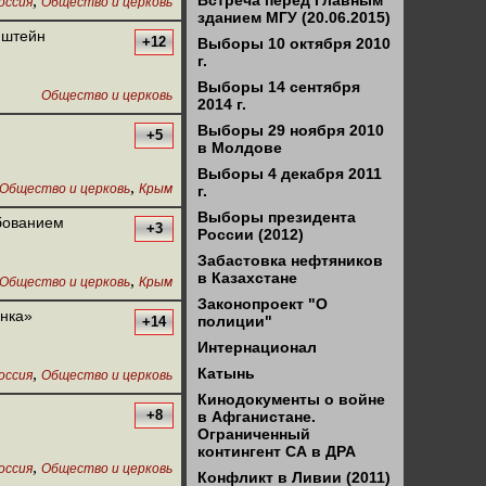
,
Встреча перед Главным
оссия
Общество и церковь
зданием МГУ (20.06.2015)
нштейн
+12
Выборы 10 октября 2010
г.
Выборы 14 сентября
Общество и церковь
2014 г.
Выборы 29 ноября 2010
+5
в Молдове
Выборы 4 декабря 2011
,
Общество и церковь
Крым
г.
Выборы президента
ебованием
+3
России (2012)
Забастовка нефтяников
в Казахстане
,
Общество и церковь
Крым
Законопроект "О
янка»
полиции"
+14
Интернационал
,
Катынь
оссия
Общество и церковь
Кинодокументы о войне
+8
в Афганистане.
Ограниченный
контингент СА в ДРА
,
оссия
Общество и церковь
Конфликт в Ливии (2011)