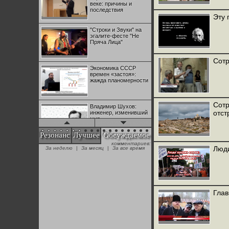
веке: причины и
последствия
Эту 
"Строки и Звуки" на
эгалите-фесте "Не
Пряча Лица"
Сотр
Экономика СССР
времен «застоя»:
жажда планомерности
Сотр
Владимир Шухов:
отст
инженер, изменивший
мир
Резонанс
Лучшее
Обсуждаемое
комментариев:
"Аркадий Коц" на
Люди
За неделю
|
За месяц
|
За все время
эгалите-фесте "Не
Пряча Лица"
Контрапункты
глобализации:
Гла
геополитэкономическ
ий анализ
100 лет Ноябрьской
революции в