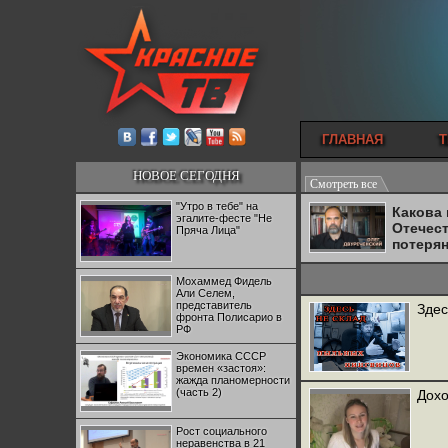
ГЛАВНАЯ
Т
НОВОЕ СЕГОДНЯ
Смотреть все
"Утро в тебе" на
Какова
эгалите-фесте "Не
Отечес
Пряча Лица"
потеря
Мохаммед Фидель
Али Селем,
представитель
Здес
фронта Полисарио в
РФ
Экономика СССР
времен «застоя»:
жажда планомерности
(часть 2)
Дохо
Рост социального
неравенства в 21