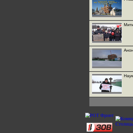
Мити
Анон
Наук