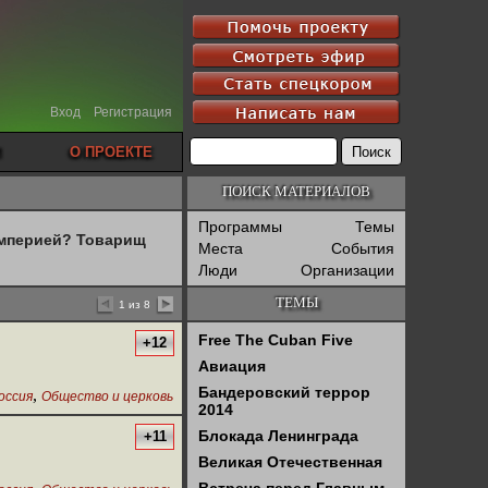
Вход
Регистрация
О ПРОЕКТЕ
ПОИСК МАТЕРИАЛОВ
Программы
Темы
империей? Товарищ
Места
События
Люди
Организации
ТЕМЫ
1 из 8
Free The Cuban Five
+12
Авиация
Бандеровский террор
,
оссия
Общество и церковь
2014
Блокада Ленинграда
+11
Великая Отечественная