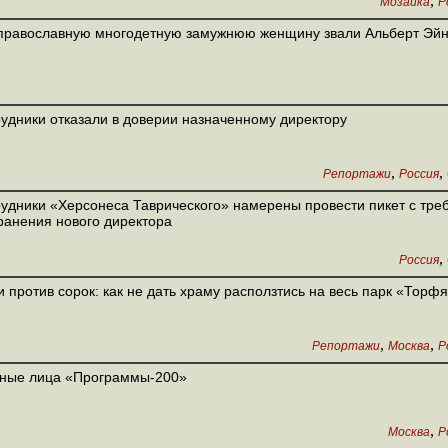
,
Мозаика
Р
православную многодетную замужнюю женщину звали Альберт Эй
удники отказали в доверии назначенному директору
,
,
Репортажи
Россия
удники «Херсонеса Таврического» намерены провести пикет с тр
ранения нового директора
,
Россия
 против сорок: как не дать храму расползтись на весь парк «Торф
,
,
Репортажи
Москва
Р
вные лица «Программы-200»
,
Москва
Р