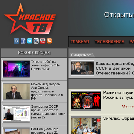
Открытый
ГЛАВНАЯ
ТЕЛЕВИДЕНИЕ
Р
НОВОЕ СЕГОДНЯ
Смотреть все
"Утро в тебе" на
Какова цена поб
эгалите-фесте "Не
СССР в Великой
Пряча Лица"
Отечественной? 
Двуреченский о
потерянной
Мохаммед Фидель
революционност
Али Селем,
представитель
Развитие науки
фронта Полисарио в
России, выпуск
РФ
Экономика СССР
Мозаи
времен «застоя»:
жажда планомерности
(часть 2)
Энгельс. Обра
Рост социального
неравенства в 21