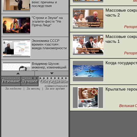
М
веке: причины и
последствия
Массовые сокра
часть 2
"Строки и Звуки" на
эгалите-фесте "Не
Пряча Лица"
Репор
Массовые сокра
Экономика СССР
часть 1
времен «застоя»:
жажда планомерности
Репор
Когда государс
Владимир Шухов:
инженер, изменивший
мир
Резонанс
Лучшее
Обсуждаемое
комментариев:
"Аркадий Коц" на
Крылатые геро
За неделю
|
За месяц
|
За все время
эгалите-фесте "Не
Пряча Лица"
Великая 
Контрапункты
глобализации:
геополитэкономическ
ий анализ
100 лет Ноябрьской
революции в