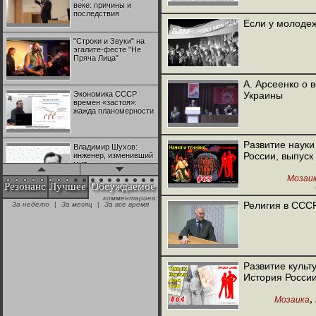
веке: причины и
последствия
Если у молоде
"Строки и Звуки" на
эгалите-фесте "Не
Пряча Лица"
А. Арсеенко о 
Экономика СССР
Украины
времен «застоя»:
жажда планомерности
Развитие науки
Владимир Шухов:
России, выпуск
инженер, изменивший
мир
Мозаи
Резонанс
Лучшее
Обсуждаемое
комментариев:
"Аркадий Коц" на
Религия в ССС
За неделю
|
За месяц
|
За все время
эгалите-фесте "Не
Пряча Лица"
Контрапункты
глобализации:
Развитие культу
геополитэкономическ
История России
ий анализ
,
Мозаика
100 лет Ноябрьской
революции в