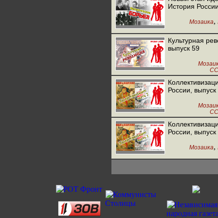
История России
,
Мозаика
Культурная рев
выпуск 59
Мозаи
С
Коллективизаци
России, выпуск
Мозаи
С
Коллективизаци
России, выпуск
,
Мозаика