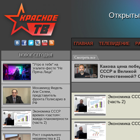
Открытый
ГЛАВНАЯ
ТЕЛЕВИДЕНИЕ
Р
НОВОЕ СЕГОДНЯ
Смотреть все
"Утро в тебе" на
Какова цена поб
эгалите-фесте "Не
СССР в Великой
Пряча Лица"
Отечественной? 
Двуреченский о
потерянной
Мохаммед Фидель
революционност
Али Селем,
представитель
Экономика ССС
фронта Полисарио в
(часть 2)
РФ
Экономика СССР
времен «застоя»:
жажда планомерности
(часть 2)
Экономика ССС
Рост социального
неравенства в 21