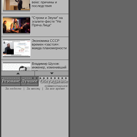
веке: причины и
последствия
"Строки и Звуки" на
эгалите-фесте "Не
Пряча Лица"
Экономика СССР
времен «застоя»:
жажда планомерности
Владимир Шухов:
инженер, изменивший
мир
Резонанс
Лучшее
Обсуждаемое
комментариев:
"Аркадий Коц" на
За неделю
|
За месяц
|
За все время
эгалите-фесте "Не
Пряча Лица"
Контрапункты
глобализации:
геополитэкономическ
ий анализ
100 лет Ноябрьской
революции в