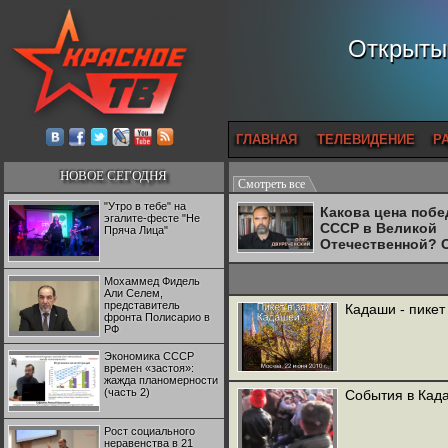
Открытый
ГЛАВНАЯ
ТЕЛЕВИДЕНИЕ
Р
НОВОЕ СЕГОДНЯ
Смотреть все
"Утро в тебе" на
Какова цена поб
эгалите-фесте "Не
СССР в Великой
Пряча Лица"
Отечественной? 
Двуреченский о
потерянной
Мохаммед Фидель
революционност
Али Селем,
представитель
Кадаши - пикет
фронта Полисарио в
РФ
Экономика СССР
времен «застоя»:
жажда планомерности
(часть 2)
События в Када
Рост социального
неравенства в 21