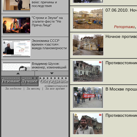
веке: причины и
последствия
07.06.2010. Но
"Строки и Звуки" на
эгалите-фесте "Не
Пряча Лица"
Репортажи
Ночное против
Экономика СССР
времен «застоя»:
жажда планомерности
Противостояние
Владимир Шухов:
инженер, изменивший
мир
Резонанс
Лучшее
Обсуждаемое
комментариев:
"Аркадий Коц" на
В Москве прош
За неделю
|
За месяц
|
За все время
эгалите-фесте "Не
Пряча Лица"
Контрапункты
глобализации:
Противостояние
геополитэкономическ
ий анализ
100 лет Ноябрьской
революции в