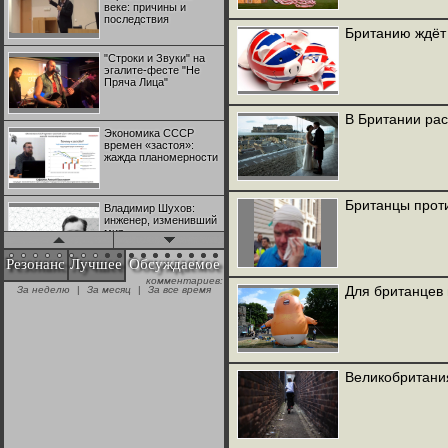
веке: причины и
последствия
Британию ждёт
"Строки и Звуки" на
эгалите-фесте "Не
Пряча Лица"
В Британии рас
Экономика СССР
времен «застоя»:
жажда планомерности
Британцы прот
Владимир Шухов:
инженер, изменивший
мир
Резонанс
Лучшее
Обсуждаемое
комментариев:
"Аркадий Коц" на
Для британцев 
За неделю
|
За месяц
|
За все время
эгалите-фесте "Не
Пряча Лица"
Контрапункты
глобализации:
Великобритания
геополитэкономическ
ий анализ
100 лет Ноябрьской
революции в