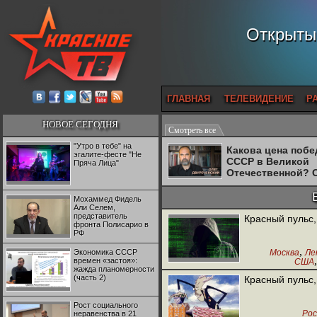
Открытый
ГЛАВНАЯ
ТЕЛЕВИДЕНИЕ
Р
НОВОЕ СЕГОДНЯ
Смотреть все
"Утро в тебе" на
Какова цена поб
эгалите-фесте "Не
СССР в Великой
Пряча Лица"
Отечественной? 
Двуреченский о
потерянной
Мохаммед Фидель
революционност
Али Селем,
представитель
Красный пульс,
фронта Полисарио в
РФ
,
Экономика СССР
Москва
Ле
времен «застоя»:
США
,
жажда планомерности
Испания
Ф
(часть 2)
Красный пульс,
Италия
Рост социального
Рос
неравенства в 21