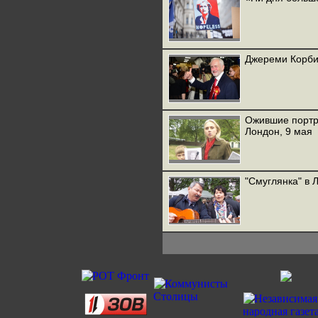
Джереми Корби
Ожившие портре
Лондон, 9 мая
"Смуглянка" в 