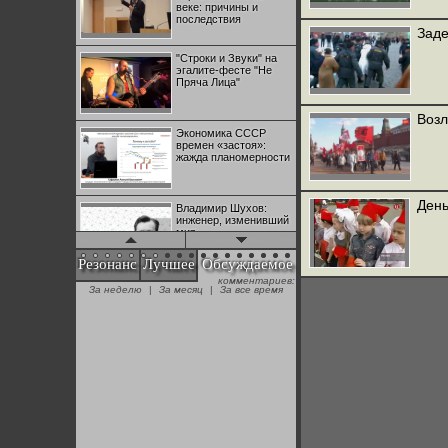
веке: причины и
последствия
Заде
"Строки и Звуки" на
эгалите-фесте "Не
Пряча Лица"
Возл
Экономика СССР
времен «застоя»:
жажда планомерности
День
Владимир Шухов:
инженер, изменивший
мир
Резонанс
Лучшее
Обсуждаемое
комментариев:
"Аркадий Коц" на
За неделю
|
За месяц
|
За все время
эгалите-фесте "Не
Пряча Лица"
Контрапункты
глобализации:
геополитэкономическ
ий анализ
100 лет Ноябрьской
революции в