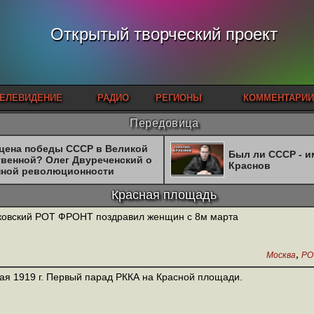
Открытый творческий проект
ЕЛЕВИДЕНИЕ
РАДИО
РЕГИОНЫ
КОММЕНТАРИИ
Передовица
 цена победы СССР в Великой
Был ли СССР - 
твенной? Олег Двуреченский о
Краснов
нной революционности
Красная площадь
овский РОТ ФРОНТ поздравил женщин с 8м марта
,
Москва
РО
ая 1919 г. Первый парад РККА на Красной площади.