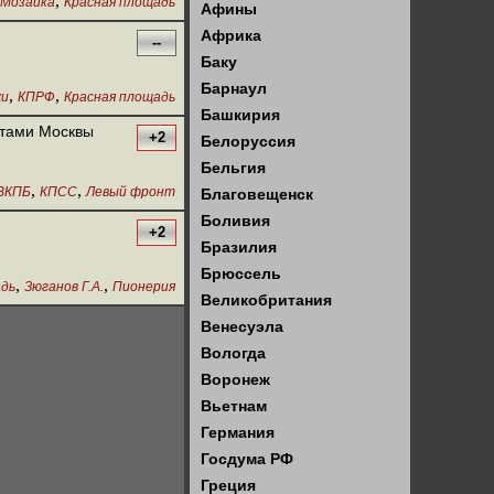
,
Мозаика
Красная площадь
Афины
Африка
--
Баку
Барнаул
,
,
жи
КПРФ
Красная площадь
Башкирия
стами Москвы
+2
Белоруссия
Бельгия
,
,
ВКПБ
КПСС
Левый фронт
Благовещенск
Боливия
+2
Бразилия
Брюссель
,
,
адь
Зюганов Г.А.
Пионерия
Великобритания
Венесуэла
Вологда
Воронеж
Вьетнам
Германия
Госдума РФ
Греция