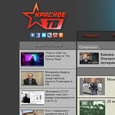
ГЛАВНАЯ
Т
НОВОЕ СЕГОДНЯ
Смотреть все
"Утро в тебе" на
Какова
эгалите-фесте "Не
Отечес
Пряча Лица"
потеря
Мохаммед Фидель
Али Селем,
представитель
Моск
фронта Полисарио в
РФ
Экономика СССР
времен «застоя»:
жажда планомерности
(часть 2)
25 м
Рост социального
неравенства в 21