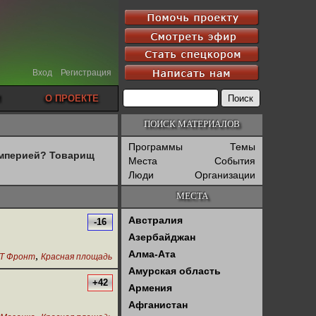
Вход
Регистрация
О ПРОЕКТЕ
ПОИСК МАТЕРИАЛОВ
Программы
Темы
империей? Товарищ
Места
События
Люди
Организации
МЕСТА
Австралия
-16
Азербайджан
Алма-Ата
,
Т Фронт
Красная площадь
Амурская область
+42
Армения
Афганистан