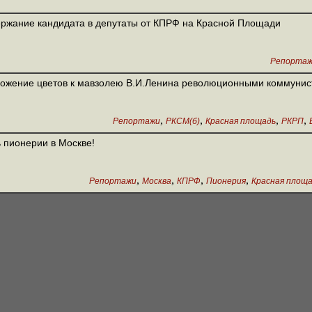
ржание кандидата в депутаты от КПРФ на Красной Площади
Репорта
ожение цветов к мавзолею В.И.Ленина революционными коммуни
,
,
,
,
Репортажи
РКСМ(б)
Красная площадь
РКРП
 пионерии в Москве!
,
,
,
,
Репортажи
Москва
КПРФ
Пионерия
Красная площ