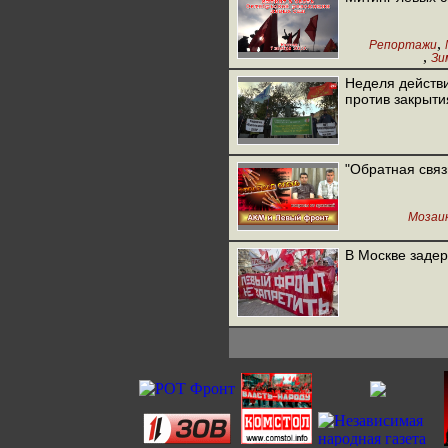
,
Репортажи
,
Зи
Л
Неделя действ
против закрыт
"Обратная связ
Мозаи
В Москве заде