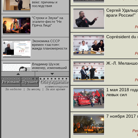
веке: причины и
последствия
Конфедерац
Сергей Удальцо
враги России!"
"Строки и Звуки" на
эгалите-фесте "Не
Пряча Лица"
Р
Coprésident du
Экономика СССР
времен «застоя»:
жажда планомерности
Р
Ж.-Л. Меланшон
Владимир Шухов:
инженер, изменивший
мир
Р
Резонанс
Лучшее
Обсуждаемое
комментариев:
"Аркадий Коц" на
1 мая 2018 год
За неделю
|
За месяц
|
За все время
эгалите-фесте "Не
левых сил
Пряча Лица"
Контрапункты
Меж
глобализации:
7 ноября 2017 
Д
геополитэкономическ
ий анализ
Ре
100 лет Ноябрьской
революции в