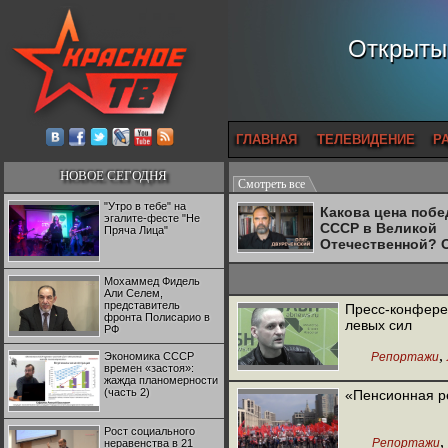
Открытый
ГЛАВНАЯ
ТЕЛЕВИДЕНИЕ
Р
НОВОЕ СЕГОДНЯ
Смотреть все
"Утро в тебе" на
Какова цена поб
эгалите-фесте "Не
СССР в Великой
Пряча Лица"
Отечественной? 
Двуреченский о
потерянной
Мохаммед Фидель
революционност
Али Селем,
представитель
Пресс-конфере
фронта Полисарио в
левых сил
РФ
,
Экономика СССР
Репортажи
времен «застоя»:
жажда планомерности
(часть 2)
«Пенсионная р
Рост социального
,
Репортажи
неравенства в 21