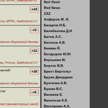
,
,
сия
МПРА
Зимбовский А.Г.
Noir Desir
Red News
+14
ZAZ
Алферов Ж. И.
,
,
сия
МПРА
Зимбовский А.Г.
Базаров И.Б.
+5
Балибалова Д.И.
Батов А.С.
ижение общежитий Москвы
Бегизов А.В.
Бекман Й.
+12
Болдырев Ю.Ю
Борзыкин М.
,
,
ва
Россия
Зимбовский А.Г.
Бортко В.В.
житий!
Брехт Бертольт
+18
Бруно Джордано
Бузгалин А.В.
ижение общежитий Москвы
Бушин В.С.
слуг
+6
Валиков Е.
Васильев К.Е.
лют (авиамоторный завод)
Вассерман А.А.