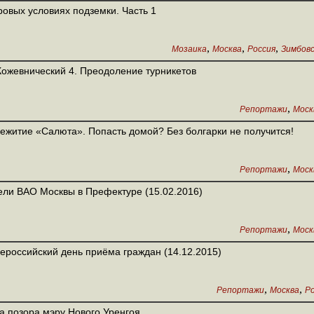
ровых условиях подземки. Часть 1
,
,
,
Мозаика
Москва
Россия
Зимбовс
Кожевнический 4. Преодоление турникетов
,
Репортажи
Моск
житие «Салюта». Попасть домой? Без болгарки не получится!
,
Репортажи
Моск
ли ВАО Москвы в Префектуре (15.02.2016)
,
Репортажи
Моск
российский день приёма граждан (14.12.2015)
,
,
Репортажи
Москва
Р
а позора мэру Нового Уренгоя