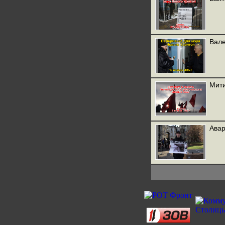
Вале
Мити
Авар