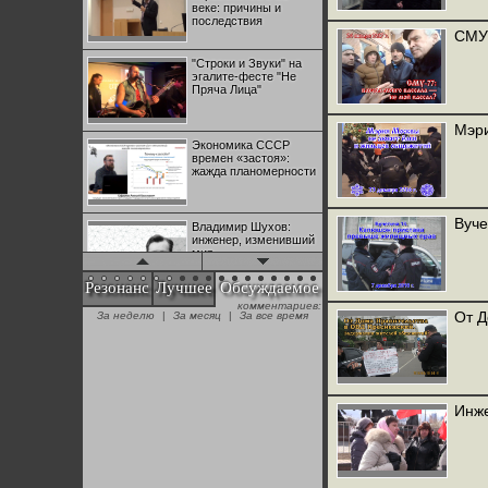
веке: причины и
последствия
СМУ-
"Строки и Звуки" на
эгалите-фесте "Не
Пряча Лица"
Мэри
Экономика СССР
времен «застоя»:
жажда планомерности
Вуче
Владимир Шухов:
инженер, изменивший
мир
Резонанс
Лучшее
Обсуждаемое
комментариев:
"Аркадий Коц" на
От Д
За неделю
|
За месяц
|
За все время
эгалите-фесте "Не
Пряча Лица"
Контрапункты
глобализации:
Инже
геополитэкономическ
ий анализ
100 лет Ноябрьской
революции в