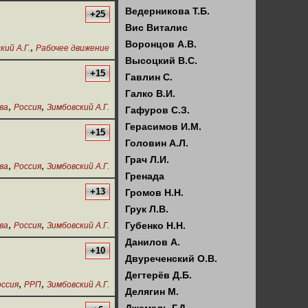
Ведерникова Т.Б.
+25
Вис Виталис
Воронцов А.В.
,
кий А.Г.
Рабочее движение
Высоцкий В.С.
+15
Гавлин С.
Галко В.И.
,
,
ва
Россия
Зимбовский А.Г.
Гафуров С.З.
Герасимов И.М.
+15
Головин А.Л.
Грач Л.И.
,
,
ва
Россия
Зимбовский А.Г.
Гренада
+13
Громов Н.Н.
Грук Л.В.
,
,
Губенко Н.Н.
ва
Россия
Зимбовский А.Г.
Данилов А.
+10
Двуреченский О.В.
Дегтерёв Д.Б.
,
,
оссия
РРП
Зимбовский А.Г.
Делягин М.