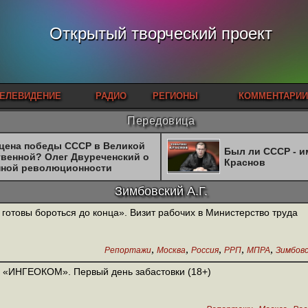
Открытый творческий проект
ЕЛЕВИДЕНИЕ
РАДИО
РЕГИОНЫ
КОММЕНТАРИИ
Передовица
 цена победы СССР в Великой
Был ли СССР - 
твенной? Олег Двуреченский о
Краснов
нной революционности
Зимбовский А.Г.
готовы бороться до конца». Визит рабочих в Министерство труда
,
,
,
,
,
Репортажи
Москва
Россия
РРП
МПРА
Зимбовс
«ИНГЕОКОМ». Первый день забастовки (18+)