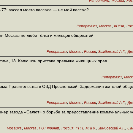
,
,
Репортажи
Москва
Рос
77: вассал моего вассала — не мой вассал?
,
,
,
Репортажи
Москва
КПРФ
Рос
я Москвы не любит ёлки и жильцов общежитий
,
,
,
,
Репортажи
Москва
Россия
Зимбовский А.Г.
Дв
тича, 18. Капюшон пристава превыше жилищных прав
,
Репортажи
Моск
ома Правительства в ОВД Пресненский. Задержания жителей обще
,
,
,
,
Репортажи
Москва
Россия
Зимбовский А.Г.
Дв
нер завода «Салют» о борьбе за предоставление коммунальных у
,
,
,
,
,
,
,
Мозаика
Москва
РОТ Фронт
Россия
РРП
МПРА
Зимбовский А.Г.
Са