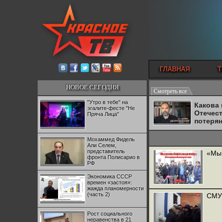
ГЛАВНАЯ
Т
НОВОЕ СЕГОДНЯ
Смотреть все
"Утро в тебе" на
Какова
эгалите-фесте "Не
Отечес
Пряча Лица"
потеря
Мохаммед Фидель
Али Селем,
представитель
«Мы 
фронта Полисарио в
РФ
Экономика СССР
времен «застоя»:
жажда планомерности
(часть 2)
СМУ 
Рост социального
неравенства в 21