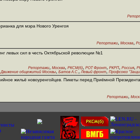
Репор
рианка для мэра Нового Уренгоя
,
,
Репортажи
Москва
Р
нг левых сил в честь Октябрьской революции №1
,
,
,
,
,
,
Репортажи
Москва
РКСМ(б)
РОТ Фронт
РКРП
Россия
Р
,
,
,
Движение общежитий Москвы
Батов А.С.
Левый фронт
Профсоюз "Защи
Коломен
ийное жильё новоуренгойцев. Пикеты перед Приёмной Президент
,
Репортажи
Моск