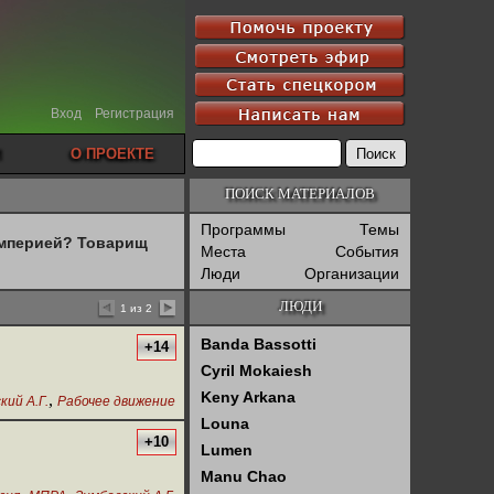
Вход
Регистрация
О ПРОЕКТЕ
ПОИСК МАТЕРИАЛОВ
Программы
Темы
империей? Товарищ
Места
События
Люди
Организации
ЛЮДИ
1 из 2
Banda Bassotti
+14
Cyril Mokaiesh
Keny Arkana
,
кий А.Г.
Рабочее движение
Louna
+10
Lumen
Manu Chao