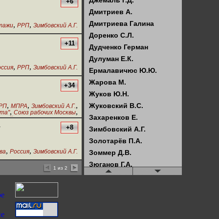
Джемаль Г.Д.
+6
Дмитриев А.
Дмитриева Галина
,
,
тажи
РРП
Зимбовский А.Г.
Доренко С.Л.
+11
Дудченко Герман
Дулуман Е.К.
,
,
оссия
РРП
Зимбовский А.Г.
Ермалавичюс Ю.Ю.
Жарова М.
+34
Жуков Ю.Н.
,
,
,
Жуковский В.С.
РП
МПРА
Зимбовский А.Г.
,
,
та"
Союз рабочих Москвы
Захаренков Е.
,
ский куст
7 ноября 2015 г.
а
+8
Зимбовский А.Г.
Золотарёв П.А.
,
,
ва
Россия
Зимбовский А.Г.
Зоммер Д.В.
Зюганов Г.А.
1 из 2
Илюхин В.И.
Искрова Е.
Кагарлицкий Б.Ю.
Казённов А.С.