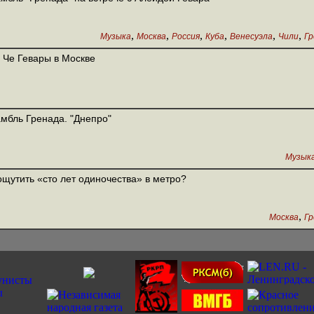
,
,
,
,
,
,
Музыка
Москва
Россия
Куба
Венесуэла
Чили
Гр
 Че Гевары в Москве
мбль Гренада. "Днепро"
Музык
ощутить «сто лет одиночества» в метро?
,
Москва
Гр