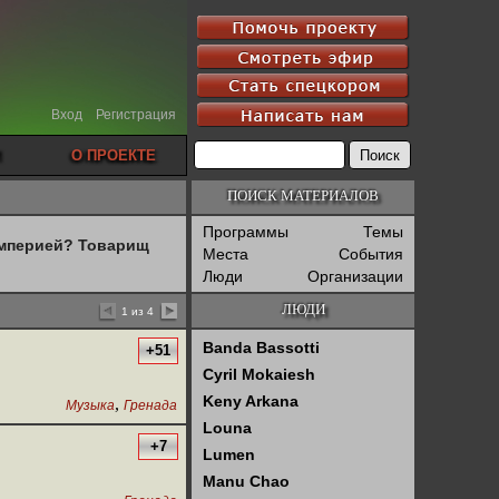
Вход
Регистрация
О ПРОЕКТЕ
ПОИСК МАТЕРИАЛОВ
Программы
Темы
империей? Товарищ
Места
События
Люди
Организации
ЛЮДИ
1 из 4
Banda Bassotti
+51
Cyril Mokaiesh
Keny Arkana
,
Музыка
Гренада
Louna
+7
Lumen
Manu Chao