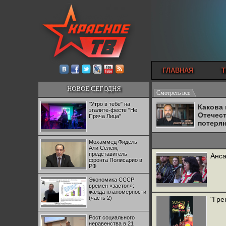
ГЛАВНАЯ
Т
НОВОЕ СЕГОДНЯ
Смотреть все
"Утро в тебе" на
Какова
эгалите-фесте "Не
Отечес
Пряча Лица"
потеря
Мохаммед Фидель
Али Селем,
представитель
Анса
фронта Полисарио в
РФ
Экономика СССР
времен «застоя»:
жажда планомерности
(часть 2)
"Гре
Рост социального
неравенства в 21