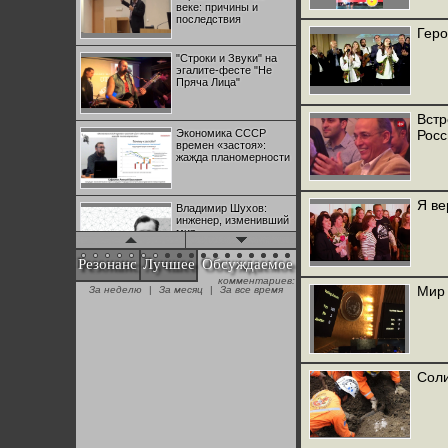
веке: причины и
последствия
Геро
"Строки и Звуки" на
эгалите-фесте "Не
Пряча Лица"
Встр
Экономика СССР
Росс
времен «застоя»:
жажда планомерности
Я ве
Владимир Шухов:
инженер, изменивший
мир
Резонанс
Лучшее
Обсуждаемое
комментариев:
"Аркадий Коц" на
Мир 
За неделю
|
За месяц
|
За все время
эгалите-фесте "Не
Пряча Лица"
Контрапункты
глобализации:
Соли
геополитэкономическ
ий анализ
100 лет Ноябрьской
революции в