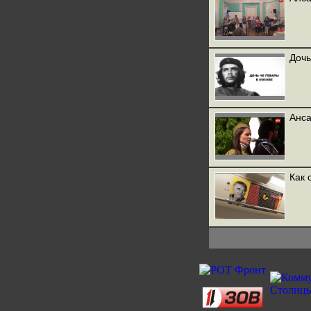
Дочь
Анса
Как 