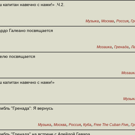
 капитан навечно с нами!» .Ч.2.
,
,
,
Музыка
Москва
Россия
Гр
рдо Галеано посвящается
,
,
Мозаика
Гренада
Л
телю посвящается
Мозаик
 капитан навечно с нами!»
Музык
мбль "Гренада": Я вернусь
,
,
,
,
,
Музыка
Москва
Россия
Куба
Free The Cuban Five
Гр
мбль "Гренада" на встрече с Алейдой Гевара