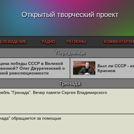
Открытый творческий проект
ЕЛЕВИДЕНИЕ
РАДИО
РЕГИОНЫ
КОММЕНТАРИИ
Передовица
 цена победы СССР в Великой
Был ли СССР - 
твенной? Олег Двуреченский о
Краснов
нной революционности
Гренада
мбль "Гренада". Вечер памяти Сергея Владимирского
нада" обращается за помощью