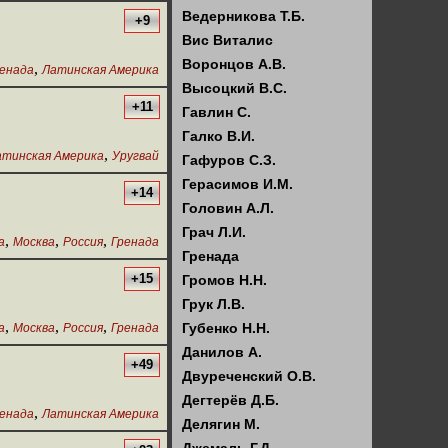
Ведерникова Т.Б.
+9
Вис Виталис
Воронцов А.В.
,
енада
Латинская Америка
Высоцкий В.С.
+11
Гавлин С.
Галко В.И.
,
атинская Америка
Уругвай
Гафуров С.З.
Герасимов И.М.
+14
Головин А.Л.
Грач Л.И.
,
,
,
а
Москва
Россия
Гренада
Гренада
+15
Громов Н.Н.
Грук Л.В.
,
,
,
Губенко Н.Н.
а
Москва
Россия
Гренада
Данилов А.
+49
Двуреченский О.В.
Дегтерёв Д.Б.
,
енада
Латинская Америка
Делягин М.