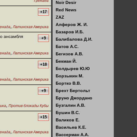
Гренада
Noir Desir
Red News
+17
ZAZ
Алферов Ж. И.
,
енада
Латинская Америка
Базаров И.Б.
го ансамбля
+9
Балибалова Д.И.
Батов А.С.
,
енада
Латинская Америка
Бегизов А.В.
Бекман Й.
+18
Болдырев Ю.Ю
Борзыкин М.
,
енада
Латинская Америка
Бортко В.В.
Брехт Бертольт
+9
Бруно Джордано
,
Бузгалин А.В.
ика
Против блокады Кубы
Бушин В.С.
+15
Валиков Е.
Васильев К.Е.
,
енада
Латинская Америка
Вассерман А.А.