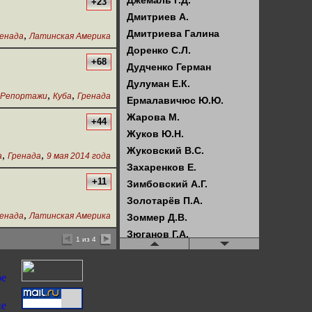
Джемаль Г.Д.
+23
Дмитриев А.
Дмитриева Галина
,
енада
Латинская Америка
Доренко С.Л.
+68
Дудченко Герман
Дулуман Е.К.
,
,
Репортажи
Куба
Гренада
Ермалавичюс Ю.Ю.
Жарова М.
+44
Жуков Ю.Н.
Жуковский В.С.
,
,
а
Гренада
9 мая 2014 года
Захаренков Е.
+11
Зимбовский А.Г.
Золотарёв П.А.
,
енада
Латинская Америка
Зоммер Д.В.
Зюганов Г.А.
1 из 4
Илюхин В.И.
Искрова Е.
Кагарлицкий Б.Ю.
Казённов А.С.