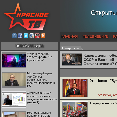
Открытый
ГЛАВНАЯ
ТЕЛЕВИДЕНИЕ
Р
НОВОЕ СЕГОДНЯ
Смотреть все
"Утро в тебе" на
Какова цена поб
эгалите-фесте "Не
СССР в Великой
Пряча Лица"
Отечественной? 
Двуреченский о
потерянной
Мохаммед Фидель
революционност
Али Селем,
представитель
Уго Чавес - "Б
фронта Полисарио в
РФ
Экономика СССР
,
Мозаика
Мо
времен «застоя»:
жажда планомерности
(часть 2)
Парад в честь У
Рост социального
неравенства в 21