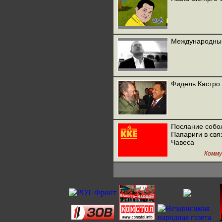
Международный 
Фидель Кастро
Послание собо
Папариги в свя
Чавеса
Комму