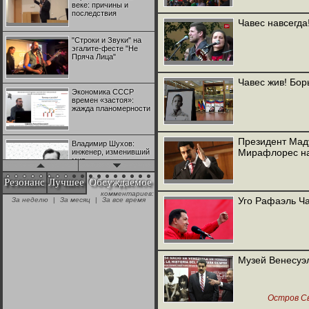
веке: причины и
последствия
Чавес навсегда
"Строки и Звуки" на
эгалите-фесте "Не
Пряча Лица"
Чавес жив! Бор
Экономика СССР
времен «застоя»:
жажда планомерности
Президент Мад
Владимир Шухов:
Мирафлорес н
инженер, изменивший
мир
Резонанс
Лучшее
Обсуждаемое
комментариев:
"Аркадий Коц" на
Уго Рафаэль Ч
За неделю
|
За месяц
|
За все время
эгалите-фесте "Не
Пряча Лица"
Контрапункты
глобализации:
Музей Венесуэ
геополитэкономическ
ий анализ
Остров С
100 лет Ноябрьской
революции в