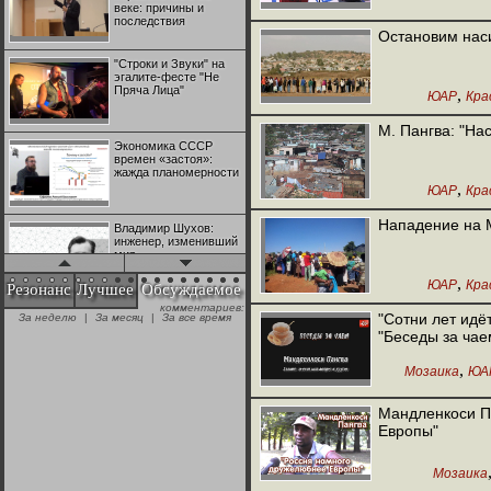
веке: причины и
последствия
Остановим нас
"Строки и Звуки" на
эгалите-фесте "Не
Пряча Лица"
,
ЮАР
Кра
М. Пангва: "На
Экономика СССР
времен «застоя»:
жажда планомерности
,
ЮАР
Кра
Нападение на 
Владимир Шухов:
инженер, изменивший
мир
,
ЮАР
Кра
Резонанс
Лучшее
Обсуждаемое
комментариев:
"Аркадий Коц" на
"Сотни лет идё
За неделю
|
За месяц
|
За все время
эгалите-фесте "Не
"Беседы за чае
Пряча Лица"
,
Мозаика
ЮА
Контрапункты
глобализации:
Мандленкоси П
геополитэкономическ
Европы"
ий анализ
Мозаика
100 лет Ноябрьской
революции в