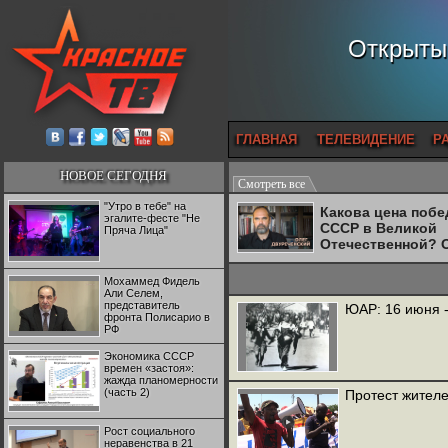
Открытый
ГЛАВНАЯ
ТЕЛЕВИДЕНИЕ
Р
НОВОЕ СЕГОДНЯ
Смотреть все
"Утро в тебе" на
Какова цена поб
эгалите-фесте "Не
СССР в Великой
Пряча Лица"
Отечественной? 
Двуреченский о
потерянной
Мохаммед Фидель
революционност
Али Селем,
представитель
ЮАР: 16 июня -
фронта Полисарио в
РФ
Экономика СССР
времен «застоя»:
жажда планомерности
(часть 2)
Протест жител
Рост социального
неравенства в 21