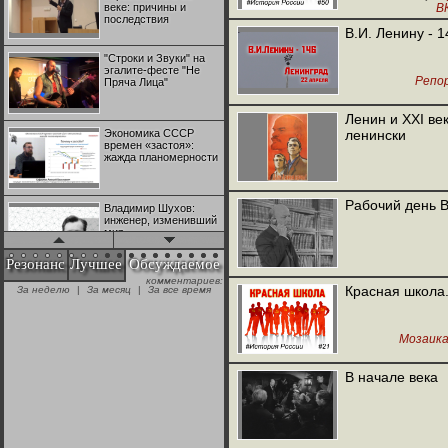
веке: причины и
В
последствия
В.И. Ленину - 1
"Строки и Звуки" на
эгалите-фесте "Не
Репо
Пряча Лица"
Ленин и XXI ве
Экономика СССР
ленински
времен «застоя»:
жажда планомерности
Рабочий день 
Владимир Шухов:
инженер, изменивший
мир
Резонанс
Лучшее
Обсуждаемое
комментариев:
"Аркадий Коц" на
Красная школа.
За неделю
|
За месяц
|
За все время
эгалите-фесте "Не
Пряча Лица"
Мозаик
Контрапункты
глобализации:
В начале века
геополитэкономическ
ий анализ
100 лет Ноябрьской
революции в