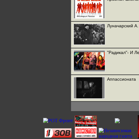
Луначарский А.
"Радикал"- И Л
Аппассионата