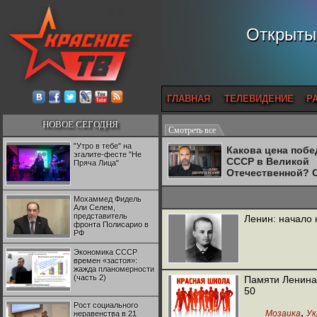
Открытый
ГЛАВНАЯ
ТЕЛЕВИДЕНИЕ
Р
НОВОЕ СЕГОДНЯ
Смотреть все
"Утро в тебе" на
Какова цена поб
эгалите-фесте "Не
СССР в Великой
Пряча Лица"
Отечественной? 
Двуреченский о
потерянной
Мохаммед Фидель
революционност
Али Селем,
представитель
Ленин: начало 
фронта Полисарио в
РФ
Экономика СССР
времен «застоя»:
жажда планомерности
(часть 2)
Памяти Ленина.
50
Рост социального
,
Мозаика
Ук
неравенства в 21