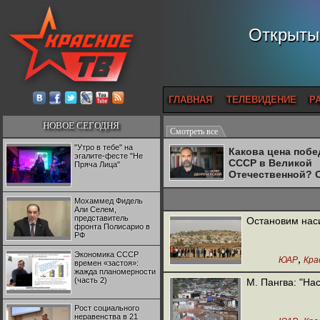
Открытый
ГЛАВНАЯ
ТЕЛЕВИДЕНИЕ
Р
НОВОЕ СЕГОДНЯ
Смотреть все
"Утро в тебе" на
Какова цена поб
эгалите-фесте "Не
СССР в Великой
Пряча Лица"
Отечественной? 
Двуреченский о
потерянной
Мохаммед Фидель
революционност
Али Селем,
представитель
Остановим нас
фронта Полисарио в
РФ
Экономика СССР
,
ЮАР
Кра
времен «застоя»:
жажда планомерности
(часть 2)
М. Пангва: "На
Рост социального
неравенства в 21