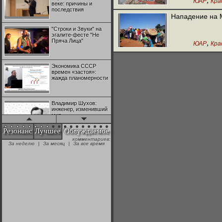
,
ЮАР
Кра
веке: причины и
последствия
Нападение на 
"Строки и Звуки" на
эгалите-фесте "Не
Пряча Лица"
,
ЮАР
Кра
Экономика СССР
времен «застоя»:
жажда планомерности
Владимир Шухов:
инженер, изменивший
мир
Резонанс
Лучшее
Обсуждаемое
комментариев:
"Аркадий Коц" на
За неделю
|
За месяц
|
За все время
эгалите-фесте "Не
Пряча Лица"
Контрапункты
глобализации:
геополитэкономическ
ий анализ
100 лет Ноябрьской
революции в