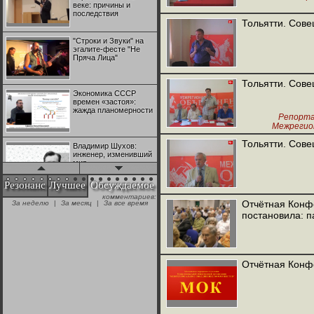
веке: причины и
последствия
Меж
Тольятти. Сове
"Строки и Звуки" на
эгалите-фесте "Не
Пряча Лица"
Межрегио
Тольятти. Сове
Экономика СССР
времен «застоя»:
жажда планомерности
Репорт
Межрегио
Тольятти. Сове
Владимир Шухов:
инженер, изменивший
мир
Резонанс
Лучшее
Обсуждаемое
М
комментариев:
"Аркадий Коц" на
Отчётная Конф
За неделю
|
За месяц
|
За все время
эгалите-фесте "Не
постановила: п
Пряча Лица"
Контрапункты
глобализации:
Отчётная Конф
геополитэкономическ
ий анализ
100 лет Ноябрьской
революции в