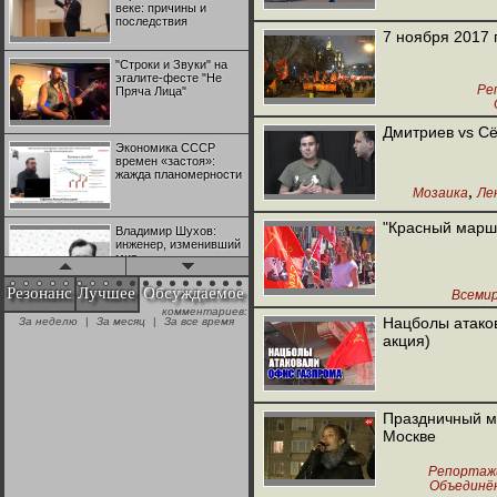
веке: причины и
последствия
Меж
7 ноября 2017 
Д
"Строки и Звуки" на
эгалите-фесте "Не
Ре
Пряча Лица"
Другая Росси
Дмитриев vs Сё
Экономика СССР
времен «застоя»:
жажда планомерности
,
Мозаика
Ле
"Красный марш"
Владимир Шухов:
инженер, изменивший
мир
Резонанс
Лучшее
Обсуждаемое
Всеми
Объединён
комментариев:
"Аркадий Коц" на
Нацболы атако
За неделю
|
За месяц
|
За все время
Монахо
эгалите-фесте "Не
акция)
Пряча Лица"
Контрапункты
глобализации:
Праздничный ми
геополитэкономическ
Москве
ий анализ
Репортаж
100 лет Ноябрьской
Объединё
революции в