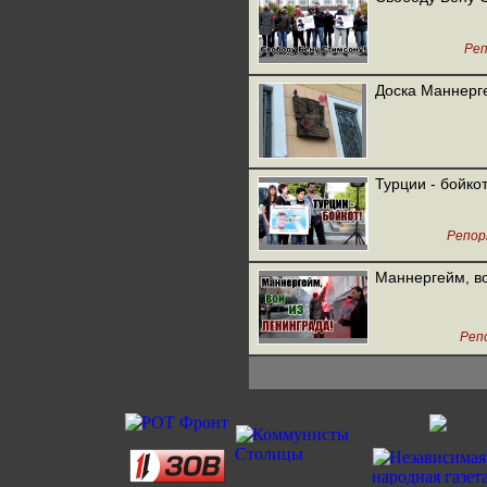
Ре
Доска Маннерге
Турции - бойко
Репо
Маннергейм, во
Реп