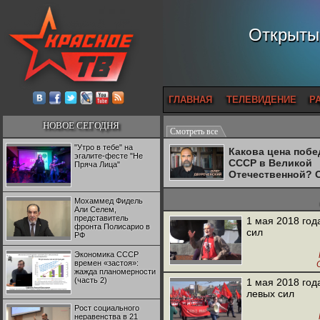
Открытый
ГЛАВНАЯ
ТЕЛЕВИДЕНИЕ
Р
НОВОЕ СЕГОДНЯ
Смотреть все
"Утро в тебе" на
Какова цена поб
эгалите-фесте "Не
СССР в Великой
Пряча Лица"
Отечественной? 
Двуреченский о
потерянной
Мохаммед Фидель
революционност
Али Селем,
представитель
1 мая 2018 год
фронта Полисарио в
сил
РФ
Экономика СССР
времен «застоя»:
жажда планомерности
(часть 2)
1 мая 2018 год
левых сил
Рост социального
неравенства в 21