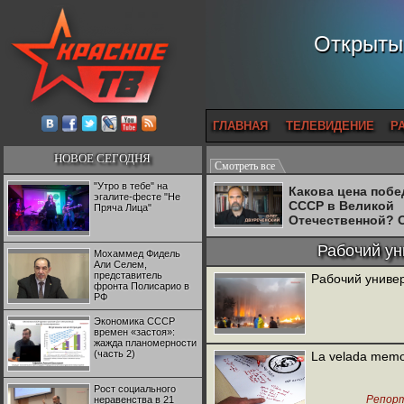
Открытый
ГЛАВНАЯ
ТЕЛЕВИДЕНИЕ
Р
НОВОЕ СЕГОДНЯ
Смотреть все
"Утро в тебе" на
Какова цена поб
эгалите-фесте "Не
СССР в Великой
Пряча Лица"
Отечественной? 
Двуреченский о
потерянной
Рабочий ун
Мохаммед Фидель
революционност
Али Селем,
представитель
Рабочий универ
фронта Полисарио в
РФ
Экономика СССР
времен «застоя»:
жажда планомерности
(часть 2)
La velada memor
Рост социального
Репор
неравенства в 21