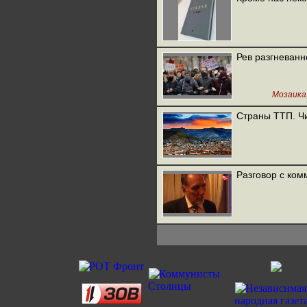
Рев разгневанн
Мозаика
Страны ТТП. Ч
Разговор с ком