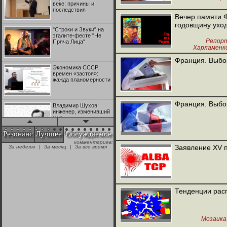
веке: причины и
последствия
Вечер памяти 
годовщину ухо
"Строки и Звуки" на
эгалите-фесте "Не
Репор
Пряча Лица"
Харламенко
Франция. Выбор
Экономика СССР
времен «застоя»:
жажда планомерности
Франция. Выбор
Владимир Шухов:
инженер, изменивший
мир
Резонанс
Лучшее
Обсуждаемое
комментариев:
"Аркадий Коц" на
Заявление XV 
За неделю
|
За месяц
|
За все время
эгалите-фесте "Не
Пряча Лица"
Контрапункты
глобализации:
Тенденции расп
геополитэкономическ
ий анализ
Мозаика
100 лет Ноябрьской
революции в