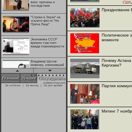
веке: причины и
США
,
последствия
Испания
Ф
Празднование 
Италия
"Строки и Звуки" на
эгалите-фесте "Не
Пряча Лица"
Политическое 
Экономика СССР
моменте
времен «застоя»:
жажда планомерности
Почему Астана 
Владимир Шухов:
Киргизии?
инженер, изменивший
мир
Резонанс
Лучшее
Обсуждаемое
комментариев:
"Аркадий Коц" на
Партия коммуни
За неделю
|
За месяц
|
За все время
эгалите-фесте "Не
Пряча Лица"
Контрапункты
глобализации:
Митинг 7 ноябр
геополитэкономическ
ий анализ
100 лет Ноябрьской
революции в