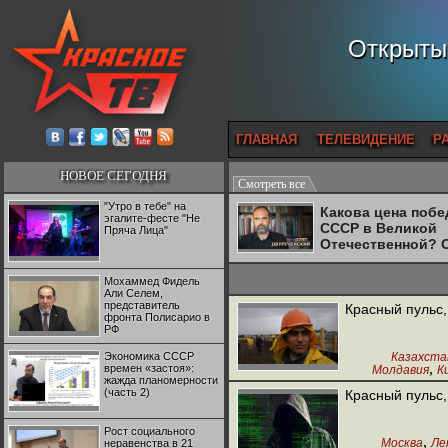
Открытый
ГЛАВНАЯ
ТЕЛЕВИДЕНИЕ
Р
НОВОЕ СЕГОДНЯ
Смотреть все
"Утро в тебе" на
Какова цена поб
эгалите-фесте "Не
СССР в Великой
Пряча Лица"
Отечественной? 
Двуреченский о
потерянной
Мохаммед Фидель
революционност
Али Селем,
представитель
Красный пульс,
фронта Полисарио в
РФ
Экономика СССР
Казахста
,
времен «застоя»:
Молдавия
К
жажда планомерности
Рабоч
(часть 2)
Красный пульс,
Рост социального
,
Москва
Ле
неравенства в 21