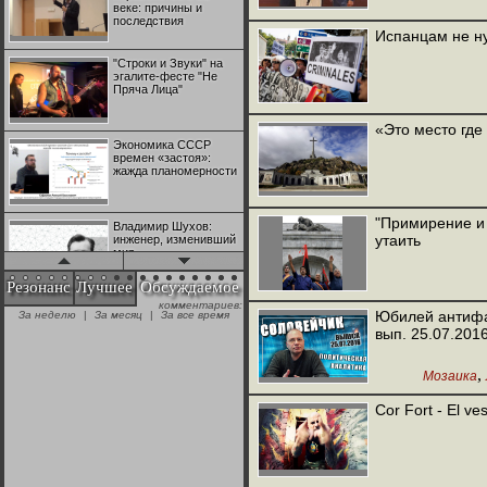
веке: причины и
последствия
Испанцам не н
"Строки и Звуки" на
эгалите-фесте "Не
Пряча Лица"
«Это место где
Экономика СССР
времен «застоя»:
жажда планомерности
"Примирение и 
Владимир Шухов:
утаить
инженер, изменивший
мир
Резонанс
Лучшее
Обсуждаемое
комментариев:
"Аркадий Коц" на
Юбилей антифа
За неделю
|
За месяц
|
За все время
эгалите-фесте "Не
вып. 25.07.201
Пряча Лица"
,
Мозаика
Контрапункты
глобализации:
Cor Fort - El ve
геополитэкономическ
ий анализ
100 лет Ноябрьской
революции в