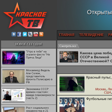
Открытый
ГЛАВНАЯ
ТЕЛЕВИДЕНИЕ
Р
НОВОЕ СЕГОДНЯ
Смотреть все
"Утро в тебе" на
Какова цена поб
эгалите-фесте "Не
СССР в Великой
Пряча Лица"
Отечественной? 
Двуреченский о
потерянной
Мохаммед Фидель
революционност
Али Селем,
представитель
Красный пульс,
фронта Полисарио в
РФ
,
Экономика СССР
Москва
Ле
времен «застоя»:
США
,
жажда планомерности
Испания
Ф
(часть 2)
Футбольные гиг
Италия
Рост социального
неравенства в 21