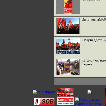
Испания: «МА
«Марш достоин
Каталония: пам
людей