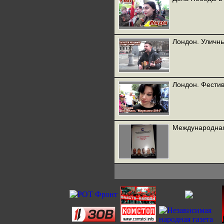
Лондон. Уличн
Лондон. Фести
Международная