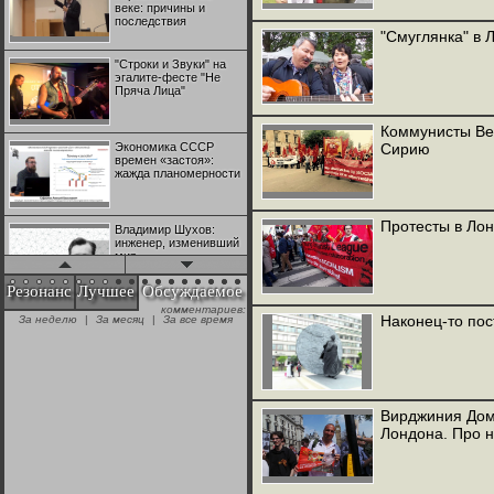
веке: причины и
последствия
"Смуглянка" в 
"Строки и Звуки" на
эгалите-фесте "Не
Пряча Лица"
Коммунисты Ве
Экономика СССР
Сирию
времен «застоя»:
жажда планомерности
Протесты в Ло
Владимир Шухов:
инженер, изменивший
мир
Резонанс
Лучшее
Обсуждаемое
комментариев:
"Аркадий Коц" на
Наконец-то по
За неделю
|
За месяц
|
За все время
эгалите-фесте "Не
Пряча Лица"
Контрапункты
глобализации:
Вирджиния Дома
геополитэкономическ
Лондона. Про н
ий анализ
100 лет Ноябрьской
революции в