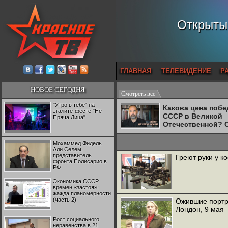
Открытый
ГЛАВНАЯ
ТЕЛЕВИДЕНИЕ
Р
НОВОЕ СЕГОДНЯ
Смотреть все
"Утро в тебе" на
Какова цена поб
эгалите-фесте "Не
СССР в Великой
Пряча Лица"
Отечественной? 
Двуреченский о
потерянной
Мохаммед Фидель
революционност
Али Селем,
представитель
Греют руки у к
фронта Полисарио в
РФ
Экономика СССР
времен «застоя»:
жажда планомерности
(часть 2)
Ожившие портре
Лондон, 9 мая
Рост социального
неравенства в 21