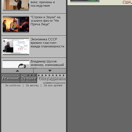
веке: причины и
США
,
последствия
Испания
Ф
Италия
"Строки и Звуки" на
эгалите-фесте "Не
Пряча Лица"
Экономика СССР
времен «застоя»:
жажда планомерности
Владимир Шухов:
инженер, изменивший
мир
Резонанс
Лучшее
Обсуждаемое
комментариев:
"Аркадий Коц" на
За неделю
|
За месяц
|
За все время
эгалите-фесте "Не
Пряча Лица"
Контрапункты
глобализации:
геополитэкономическ
ий анализ
100 лет Ноябрьской
революции в