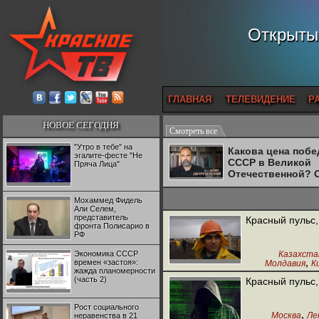
Открытый
ГЛАВНАЯ
ТЕЛЕВИДЕНИЕ
Р
НОВОЕ СЕГОДНЯ
Смотреть все
"Утро в тебе" на
Какова цена поб
эгалите-фесте "Не
СССР в Великой
Пряча Лица"
Отечественной? 
Двуреченский о
потерянной
Мохаммед Фидель
революционност
Али Селем,
представитель
Красный пульс,
фронта Полисарио в
РФ
Экономика СССР
Казахста
,
времен «застоя»:
Молдавия
К
жажда планомерности
Рабоч
(часть 2)
Красный пульс,
Рост социального
,
Москва
Ле
неравенства в 21