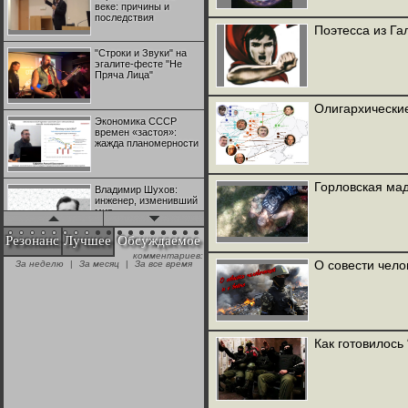
веке: причины и
последствия
Поэтесса из Га
"Строки и Звуки" на
эгалите-фесте "Не
Пряча Лица"
Олигархически
Экономика СССР
времен «застоя»:
жажда планомерности
Горловская ма
Владимир Шухов:
инженер, изменивший
мир
Резонанс
Лучшее
Обсуждаемое
комментариев:
"Аркадий Коц" на
О совести чело
За неделю
|
За месяц
|
За все время
эгалите-фесте "Не
Пряча Лица"
Контрапункты
глобализации:
Как готовилось
геополитэкономическ
ий анализ
100 лет Ноябрьской
революции в