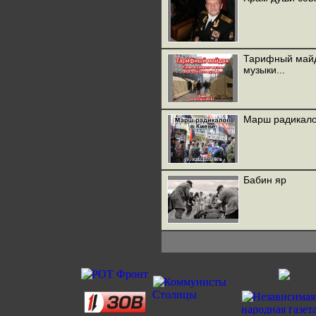
Тарифный майд
музыки...
Марш радикалов
Бабин яр