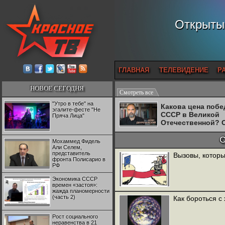
Открытый
ГЛАВНАЯ
ТЕЛЕВИДЕНИЕ
Р
НОВОЕ СЕГОДНЯ
Смотреть все
"Утро в тебе" на
Какова цена поб
эгалите-фесте "Не
СССР в Великой
Пряча Лица"
Отечественной? 
Двуреченский о
потерянной
С
Мохаммед Фидель
революционност
Али Селем,
представитель
Вызовы, которы
фронта Полисарио в
РФ
Экономика СССР
времен «застоя»:
жажда планомерности
(часть 2)
Как бороться с
Рост социального
неравенства в 21